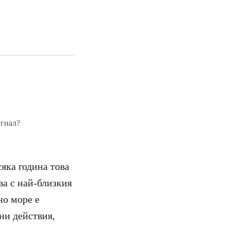
игнал?
яка година това
ва с най-близкия
но море е
ни действия,