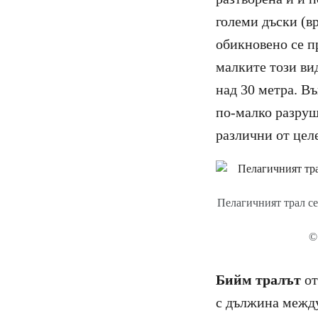
големи дъски (в
обикновено се пр
малките този вид
над 30 метра. В
по-малко разруш
различни от цел
Пелагичният трал се
©
Бийм тралът
от
с дължина между