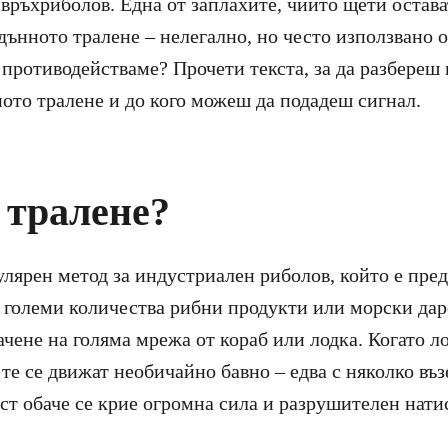
свръхриболов. Една от заплахите, чиито щети остава
дънното тралене – нелегално, но често използвано 
противодействаме? Прочети текста, за да разбереш 
ото тралене и до кого можеш да подадеш сигнал.
 тралене?
улярен метод за индустриален риболов, който е пред
а големи количества рибни продукти или морски дар
ачене на голяма мрежа от кораб или лодка. Когато л
 те се движат необичайно бавно – едва с няколко възе
ст обаче се крие огромна сила и разрушителен нати