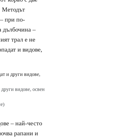
. Методът
– при по-
а дълбочина –
ият трал е не
падат и видове,
 други видове, освен
е)
ове – най-често
лючва рапани и