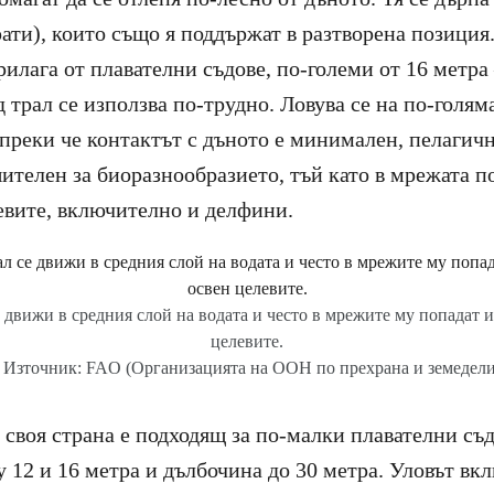
рати), които също я поддържат в разтворена позиция
илага от плавателни съдове, по-големи от 16 метра 
 трал се използва по-трудно. Ловува се на по-голям
ъпреки че контактът с дъното е минимален, пелагичн
ителен за биоразнообразието, тъй като в мрежата по
евите, включително и делфини.
 движи в средния слой на водата и често в мрежите му попадат и
целевите.
 Източник: FAO (Организацията на ООН по прехрана и земедели
 своя страна е подходящ за по-малки плавателни съд
 12 и 16 метра и дълбочина до 30 метра. Уловът вк