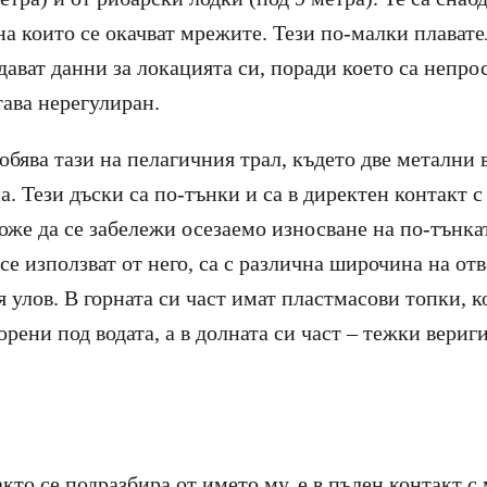
 на които се окачват мрежите. Тези по-малки плавате
дават данни за локацията си, поради което са непро
тава нерегулиран.
обява тази на пелагичния трал, където две метални
. Тези дъски са по-тънки и са в директен контакт с
же да се забележи осезаемо износване на по-тънкат
се използват от него, са с различна широчина на от
 улов. В горната си част имат пластмасови топки, к
рени под водата, а в долната си част – тежки вериги,
кто се подразбира от името му, е в пълен контакт с