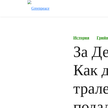
История
Грий
За Д
Как 
трале
пода