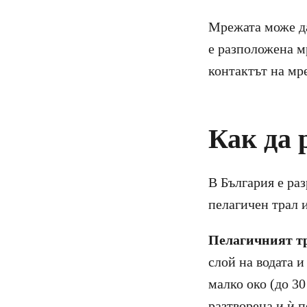
Мрежата може да 
е разположена м
контактът на мре
Как да 
В България е ра
пелагичен трал 
Пелагичният т
слой на водата и
малко око (до 3
разтворена и ѝ п