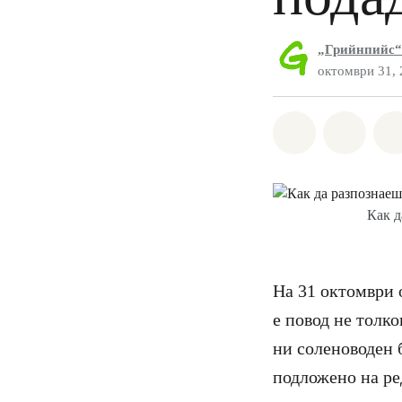
„Грийнпийс“
октомври 31,
Споделете н
Споде
Как д
На 31 октомври 
е повод не толко
ни соленоводен 
подложено на ре