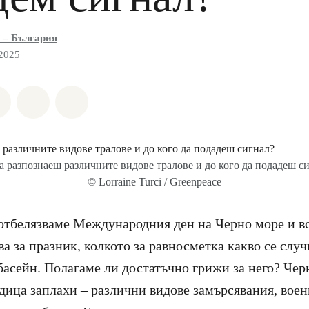
 – България
 2025
а Whatsapp
лете на Facebook
Споделете на Twitter
Споделете чрез Email
Share on Bluesky
а разпознаеш различните видове тралове и до кого да подадеш с
© Lorraine Turci / Greenpeace
отбелязваме Международния ден на Черно море и вс
ва за празник, колкото за равносметка какво се случ
басейн. Полагаме ли достатъчно грижи за него? Чер
дица заплахи – различни видове замърсявания, воен