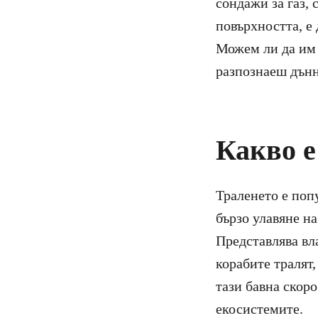
сондажи за газ, 
повърхността, е 
Можем ли да им 
разпознаеш дънн
Какво е
Траленето е поп
бързо улавяне н
Представлява вл
корабите тралят,
тази бавна скоро
екосистемите.