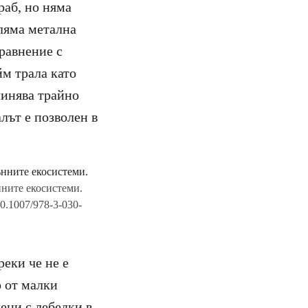
раб, но няма
оляма метална
сравнение с
йм трала като
чинява трайно
лът е позволен в
нните екосистеми.
10.1007/978-3-030-
еки че не е
о от малки
дени с лебедки в