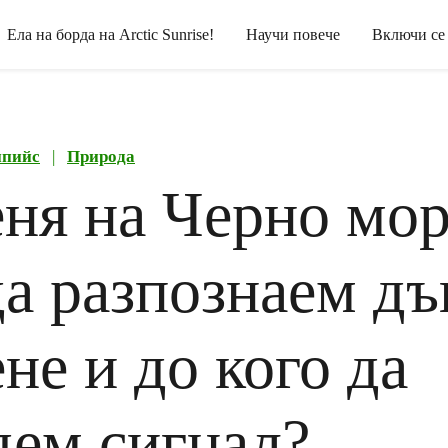
Ела на борда на Arctic Sunrise!
Научи повече
Включи се
нпийс
|
Природа
еня на Черно мор
да разпознаем д
не и до кого да
дем сигнал?