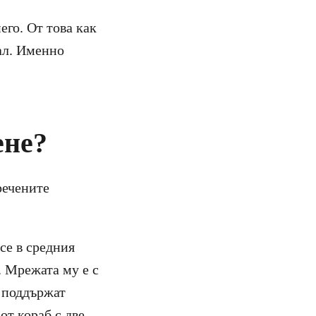
его. От това как
ал. Именно
ене?
речените
се в средния
. Мрежата му е с
я поддържат
от кораб с две