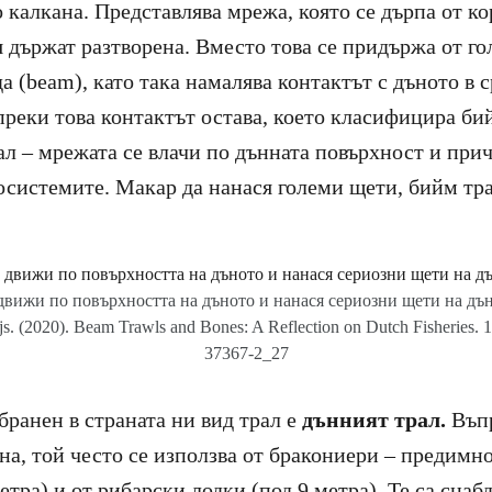
 калкана. Представлява мрежа, която се дърпа от ко
 я държат разтворена. Вместо това се придържа от г
а (beam), като така намалява контактът с дъното в 
преки това контактът остава, което класифицира би
ал – мрежата се влачи по дънната повърхност и при
осистемите. Макар да нанася големи щети, бийм тра
движи по повърхността на дъното и нанася сериозни щети на дъ
js. (2020). Beam Trawls and Bones: A Reflection on Dutch Fisheries. 
37367-2_27
бранен в страната ни вид трал е
дънният трал.
Въпр
она, той често се използва от бракониери – предимн
етра) и от рибарски лодки (под 9 метра). Те са снаб