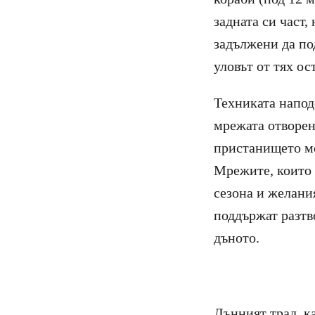
задната си част,
задължени да по
уловът от тях ос
Техниката напод
мрежата отворена
пристанището мо
Мрежите, които 
сезона и желания
поддържат разтво
дъното.
Дънният трал, ка