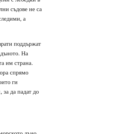
лни съдове не са
следими, а
 врати поддържат
 дъното. На
а им страна.
вора спрямо
оито ги
 за да падат до
 морското дъно.