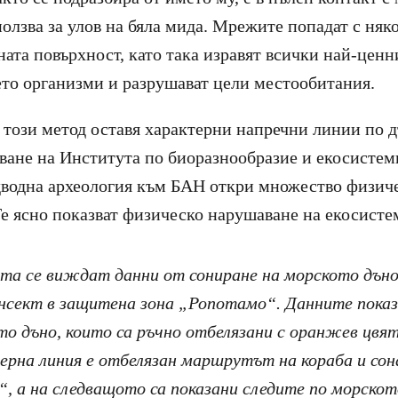
ползва за улов на бяла мида. Мрежите попадат с няк
ата повърхност, като така изравят всички най-ценн
то организми и разрушават цели местообитания.
 този метод оставя характерни напречни линии по д
ане на Института по биоразнообразие и екосистем
дводна археология към БАН откри множество физич
Те ясно показват физическо нарушаване на екосисте
а се виждат данни от сониране на морското дъно 
нсект в защитена зона „Ропотамо“. Данните пока
то дъно, които са ръчно отбелязани с оранжев цвят
ерна линия е отбелязан маршрутът на кораба и со
, а на следващото са показани следите по морскот