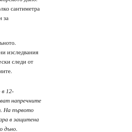
олко сантиметра
и за
ъното.
ни изследвания
ески следи от
мите.
в 12-
зват напречните
.
На първото
нара в защитена
о дъно
.