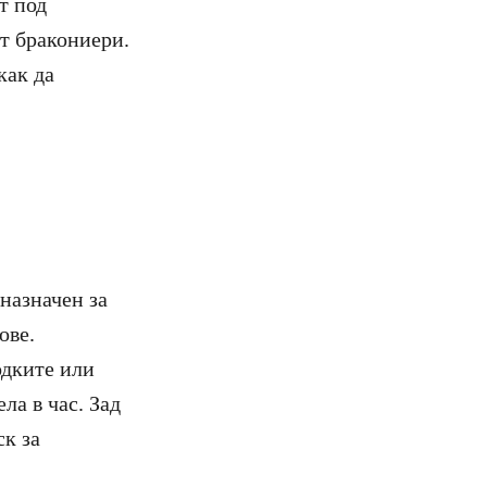
т под
от бракониери.
как да
назначен за
ове.
одките или
ла в час. Зад
ск за