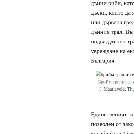
дънни риби, като
дъски, които да
или дървена гред
дънния трал. Въ
подвид дънен тр
увреждане на ек
България.
Брийм тралът се 
© Maarleveld, Thi
Единственият за
позволен от зак
кораби (под 12 м