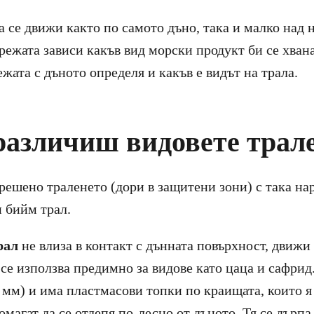
се движи както по самото дъно, така и малко над н
режата зависи какъв вид морски продукт би се хван
жата с дъното определя и какъв е видът на трала.
различиш видовете трал
зрешено траленето (дори в защитени зони) с така на
и бийм трал.
рал
не влиза в контакт с дънната повърхност, движи 
 се използва предимно за видове като цаца и сафрид
0 мм) и има пластмасови топки по краищата, които 
омагат да се отлепя по-лесно от дъното. Тя се дърпа 