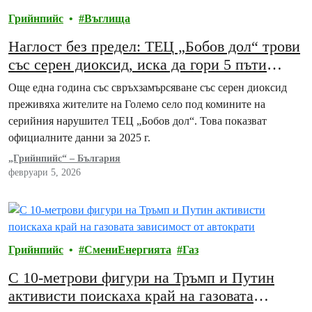
Грийнпийс
Въглища
Наглост без предел: ТЕЦ „Бобов дол“ трови
със серен диоксид, иска да гори 5 пъти
повече боклуци
Още една година със свръхзамърсяване със серен диоксид
преживяха жителите на Големо село под комините на
серийния нарушител ТЕЦ „Бобов дол“. Това показват
официалните данни за 2025 г.
„Грийнпийс“ – България
февруари 5, 2026
Грийнпийс
СмениЕнергията
Газ
С 10-метрови фигури на Тръмп и Путин
активисти поискаха край на газовата