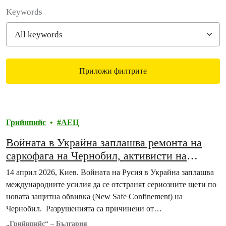
Filter posts
Keywords
Приложи филтрите
Filtered results
Грийнпийс
АЕЦ
Войната в Украйна заплашва ремонта на
саркофага на Чернобил, активисти на
„Грийнпийс“ – Украйна протестираха
14 април 2026, Киев. Войната на Русия в Украйна заплашва
международните усилия да се отстранят сериозните щети по
новата защитна обвивка (New Safe Confinement) на
Чернобил. Разрушенията са причинени от…
„Грийнпийс“ – България