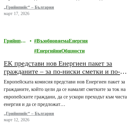
„Грийнпийс“ – България
март 17, 2026
Грийнпий
ВъзобновяемаЕнергия
с
ЕнергийниОбщности
ЕК представи нов Енергиен пакет за
гражданите – за по-ниски сметки и по-
чиста енергия
Европейската комисия представи нов Енергиен пакет за
гражданите, който цели да се намалят сметките за ток на
европейските граждани, да се ускори преходът към чиста
енергия и да се предложат…
„Грийнпийс“ – България
март 12, 2026