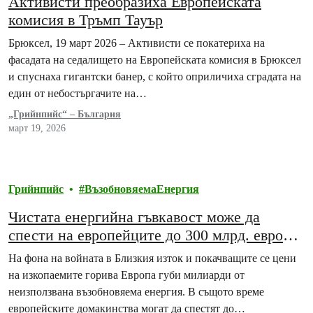
Активисти преобразиха Европейската
комисия в Тръмп Тауър
Брюксел, 19 март 2026 – Активисти се покатериха на
фасадата на седалището на Европейската комисия в Брюксел
и спуснаха гигантски банер, с който оприличиха сградата на
един от небостъргачите на…
„Грийнпийс“ – България
март 19, 2026
Грийнпийс
ВъзобновяемаЕнергия
Чистата енергийна гъвкавост може да
спести на европейците до 300 млрд. евро
годишно и разкрива голям потенциал за
На фона на войната в Близкия изток и покачващите се цени
България
на изкопаемите горива Европа губи милиарди от
неизползвана възобновяема енергия. В същото време
европейските домакинства могат да спестят до…