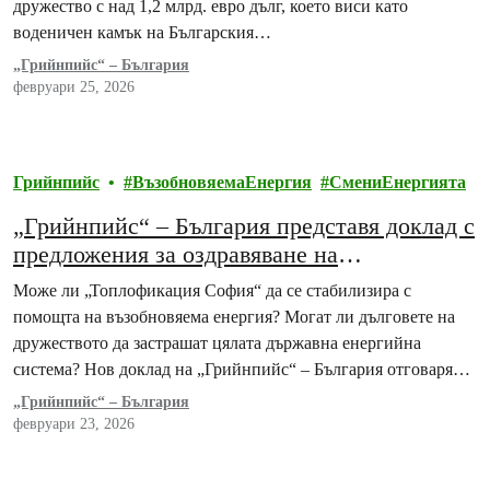
дружество с над 1,2 млрд. евро дълг, което виси като
воденичен камък на Българския…
„Грийнпийс“ – България
февруари 25, 2026
Грийнпийс
ВъзобновяемаЕнергия
СмениЕнергията
„Грийнпийс“ – България представя доклад с
предложения за оздравяване на
„Топлофикация София“
Може ли „Топлофикация София“ да се стабилизира с
помощта на възобновяема енергия? Могат ли дълговете на
дружеството да застрашат цялата държавна енергийна
система? Нов доклад на „Грийнпийс“ – България отговаря…
„Грийнпийс“ – България
февруари 23, 2026