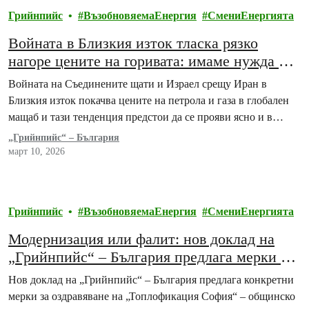
Грийнпийс
ВъзобновяемаЕнергия
СмениЕнергията
Войната в Близкия изток тласка рязко
нагоре цените на горивата: имаме нужда от
ефективност, повече енергийни общности и
Войната на Съединените щати и Израел срещу Иран в
споделяне на енергията между
Близкия изток покачва цените на петрола и газа в глобален
потребителите
мащаб и тази тенденция предстои да се прояви ясно и в…
„Грийнпийс“ – България
март 10, 2026
Грийнпийс
ВъзобновяемаЕнергия
СмениЕнергията
Модернизация или фалит: нов доклад на
„Грийнпийс“ – България предлага мерки за
оздравяване на „Топлофикация София“
Нов доклад на „Грийнпийс“ – България предлага конкретни
мерки за оздравяване на „Топлофикация София“ – общинско