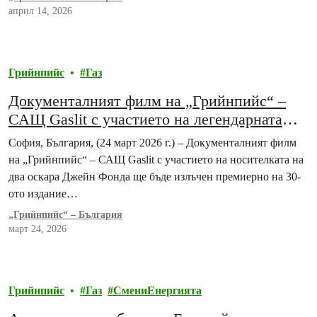
април 14, 2026
Грийнпийс
Газ
Документалният филм на „Грийнпийс“ –
САЩ Gaslit с участието на легендарната
Джейн Фонда с премиера на София Филм
София, България, (24 март 2026 г.) – Документалният филм
Фест
на „Грийнпийс“ – САЩ Gaslit с участието на носителката на
два оскара Джейн Фонда ще бъде излъчен премиерно на 30-
ото издание…
„Грийнпийс“ – България
март 24, 2026
Грийнпийс
Газ
СмениЕнергията