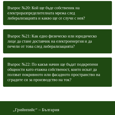
Въпрос №20: Кой ще бъде собственик на
електроразпределителната мрежа след
либерализацията и какво ще се случи с нея?
Въпрос №21: Как едно физическо или юридическо
лице да стане доставчик на електроенергия и да
печели от това след либерализацията?
Въпрос №22: По какъв начин ще бъдат подкрепени
общности като етажна собственост, които искат да
ползват покривното или фасадното пространство на
сградите си за производство на ток?
„Грийнпийс“ – България