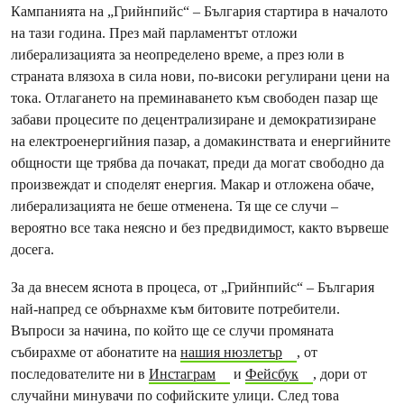
Кампанията на „Грийнпийс“ – България стартира в началото
на тази година. През май парламентът отложи
либерализацията за неопределено време, а през юли в
страната влязоха в сила нови, по-високи регулирани цени на
тока. Отлагането на преминаването към свободен пазар ще
забави процесите по децентрализиране и демократизиране
на електроенергийния пазар, а домакинствата и енергийните
общности ще трябва да почакат, преди да могат свободно да
произвеждат и споделят енергия. Макар и отложена обаче,
либерализацията не беше отменена. Тя ще се случи –
вероятно все така неясно и без предвидимост, както вървеше
досега.
За да внесем яснота в процеса, от „Грийнпийс“ – България
най-напред се обърнахме към битовите потребители.
Въпроси за начина, по който ще се случи промяната
събирахме от абонатите на
нашия нюзлетър
, от
последователите ни в
Инстаграм
и
Фейсбук
, дори от
случайни минувачи по софийските улици. След това