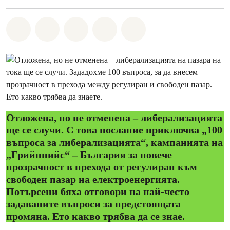
Споделете на Whatsapp
Споделете на Facebook
Споделете на Twitter
Споделете чрез Email
Share on Bluesky
Отложена, но не отменена – либерализацията
ще се случи. С това послание приключва „100
въпроса за либерализацията“, кампанията на
„Грийнпийс“ – България за повече
прозрачност в прехода от регулиран към
свободен пазар на електроенергията.
Потърсени бяха отговори на най-често
задаваните въпроси за предстоящата
промяна. Ето какво трябва да се знае.