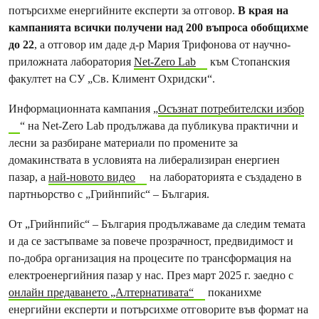
потърсихме енергийните експерти за отговор.
В края на
кампанията всички получени над 200 въпроса обобщихме
до 22
, а отговор им даде д-р Мария Трифонова от научно-
приложната лаборатория
Net-Zero Lab
към Стопанския
факултет на СУ „Св. Климент Охридски“.
Информационната кампания „
Осъзнат потребителски избор
“ на Net-Zero Lab продължава да публикува практични и
лесни за разбиране материали по промените за
домакинствата в условията на либерализиран енергиен
пазар, а
най-новото видео
на лабораторията е създадено в
партньорство с „Грийнпийс“ – България.
От „Грийнпийс“ – България продължаваме да следим темата
и да се застъпваме за повече прозрачност, предвидимост и
по-добра организация на процесите по трансформация на
електроенергийния пазар у нас. През март 2025 г. заедно с
онлайн предаването „Алтернативата“
поканихме
енергийни експерти и потърсихме отговорите във формат на