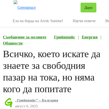
В
Дари
Меню
Ела на борда на Arctic Sunrise!
Научи повече
В
Съобщение за медиите
Грийнпийс
|
Енергия
|
Общности
Всичко, което искате да
знаете за свободния
пазар на тока, но няма
кого да попитате
„Грийнпийс“ – България
август 6, 2025