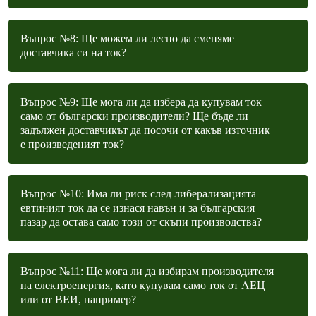
Въпрос №8: Ще можем ли лесно да сменяме
доставчика си на ток?
Въпрос №9: Ще мога ли да избера да купувам ток
само от български производители? Ще бъде ли
задължен доставчикът да посочи от какъв източник
е произведеният ток?
Въпрос №10: Има ли риск след либерализацията
евтиният ток да се изнася навън и за българския
пазар да остава само този от скъпи производства?
Въпрос №11: Ще мога ли да избирам производителя
на електроенергия, като купувам само ток от АЕЦ
или от ВЕИ, например?