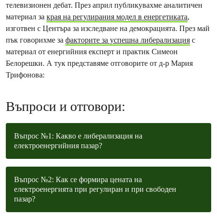
телевизионен дебат. През април публикувахме аналитичен
материал за
края на регулирания модел в енергетиката
,
изготвен с Центъра за изследване на демокрацията. През май
пък говорихме за
факторите за успешна либерализация
с
материал от енергийния експерт и практик Симеон
Белорешки. А тук представяме отговорите от д-р Мария
Трифонова:
Въпроси и отговори:
Въпрос №1: Какво е либерализация на
електроенергийния пазар?
Въпрос №2: Как се формира цената на
електроенергията при регулиран и при свободен
пазар?