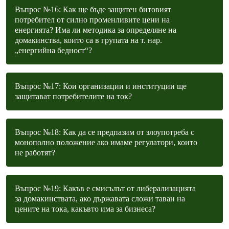
Въпрос №16: Как ще бъде защитен битовият
потребител от силно променливите цени на
енергията? Има ли методика за определяне на
домакинства, които са в групата на т. нар.
„енергийна бедност“?
Въпрос №17: Кои организации и институции ще
защитават потребителите на ток?
Въпрос №18: Как да се предпазим от злоупотреба с
монополно положение ако имаме регулатори, които
не работят?
Въпрос №19: Какъв е смисълът от либерализацията
за домакинствата, ако държавата сложи таван на
цените на тока, какъвто има за бизнеса?