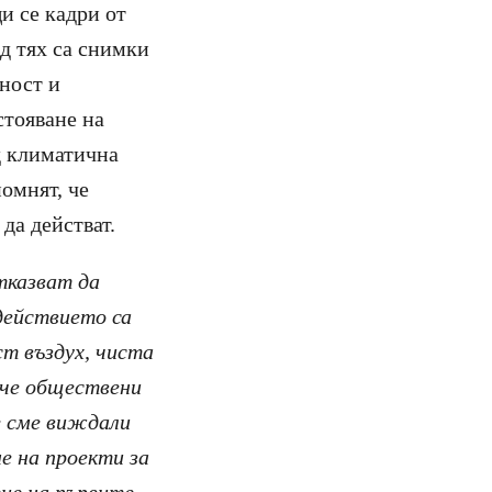
и се кадри от
д тях са снимки
рност и
стояване на
ед климатична
омнят, че
 да действат.
тказват да
действието са
т въздух, чиста
, че обществени
е сме виждали
е на проекти за