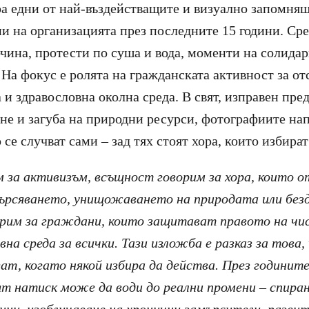
а едни от най-въздействащите и визуално запомнящ
и на организацията през последните 15 години. Сре
очина, протести по суша и вода, моменти на солида
 На фокус е ролята на гражданската активност за от
 и здравословна околна среда. В свят, изправен пр
ане и загуба на природни ресурси, фотографиите нап
се случват сами – зад тях стоят хора, които избират
 за активизъм, всъщност говорим за хора, които о
мърсяването, унищожаването на природата или без
рим за граждани, които защитават правото на чис
вна среда за всички. Тази изложба е разказ за това
ват, когато някой избира да действа. През годинит
т натиск може да води до реални промени – спиран