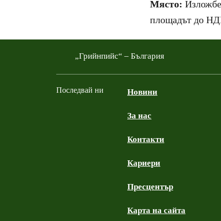
Място:
Изложбен
площадът до НД
„Грийнпийс“ – България
Последвай ни
Новини
За нас
Facebook
Twitter
YouTube
Instagram
Контакти
Кариери
Пресцентър
Карта на сайта