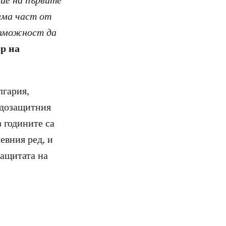
тие на първите
има част от
ъзможност да
р на
лгария,
одозащитния
 годините са
евния ред, и
защитата на