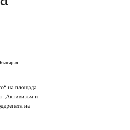
ито“ на площада
а „Активизъм и
одкрепата на
.