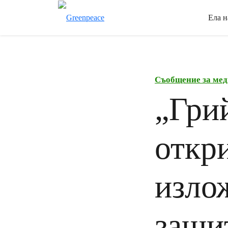
Ела н
Съобщение за мед
„Гри
откр
изло
защи