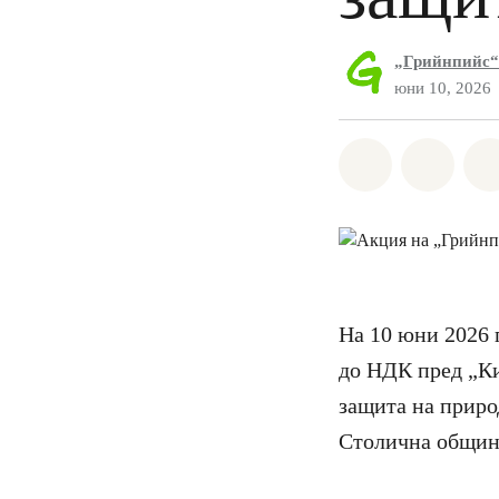
„Грийнпийс“
юни 10, 2026
Споделете н
Споде
На 10 юни 2026 г
до НДК пред „Ки
защита на приро
Столична община