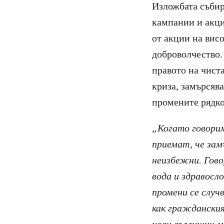
Изложбата събир
кампании и акци
от акции на вис
доброволчество.
правото на чиста
криза, замърсяв
промените рядко 
„Когато говорим
приемат, че за
неизбежни. Гово
вода и здравосло
промени се случ
как гражданския