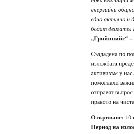
нови въглищни м
енергийни общно
едно активно и
бъдат двигател
„Грийнпийс“ –
Създадена по по
изложбата предс
активизъм у нас
помогнали важни
отправят въпрос
правото на чист
Откриване:
10 ю
Период на изло