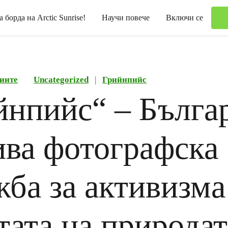
а борда на Arctic Sunrise!
Научи повече
Включи се
иите
Uncategorized
|
Грийнпийс
йнпийс“ – Бълга
ива фотографска
жба за активизма
тата на природат