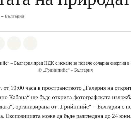
 – България
а Whatsapp
лете на Facebook
Споделете на Twitter
Споделете чрез Email
Share on Bluesky
© „Грийнпийс“ – България
. от 19:00 часа в пространството „Галерия на откр
но Кабана“ ще бъде открита фотографската изложб
дата“, организирана от „Грийнпийс“ – България с п
. Експозицията може да бъде разгледана до 24 юни