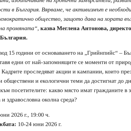
ини, изобличаване на хронични замърсители, разви
сти в България. Вярваме, че активизмът е необход
 демократично общество, защото дава на хората в
 на промяната“
,
казва Меглена Антонова, директо
 България.
вод 15 години от основаването на „Грийнпийс“ – Бъ
тавя едни от най-запомнящите се моменти от прир
. Кадрите проследяват акции и кампании, които през
 обществени и екологични теми да достигнат до дн
 към посетителите: какво място имат гражданите в 
а и здравословна околна среда?
ни 2026 г., 19:00 ч.
жбата:
10-24 юни 2026 г.