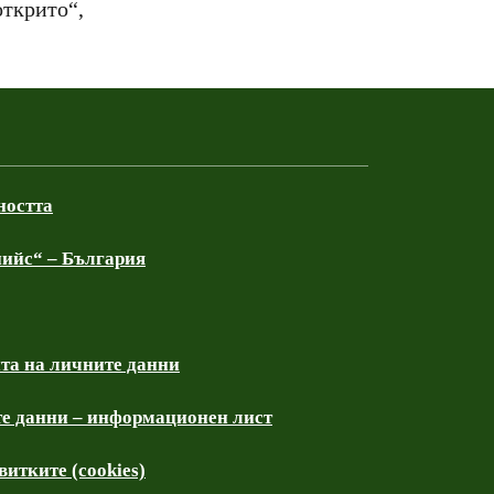
ткрито“,
ността
ийс“ – България
та на личните данни
е данни – информационен лист
итките (cookies)