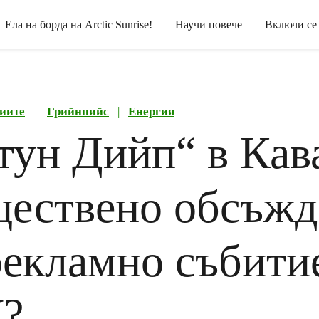
Ела на борда на Arctic Sunrise!
Научи повече
Включи се
иите
Грийнпийс
|
Енергия
тун Дийп“ в Кав
ществено обсъжд
рекламно събити
?