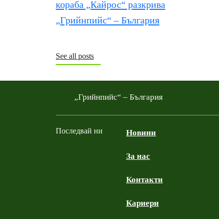
See all posts
„Грийнпийс“ – България
Последвай ни
Новини
За нас
Facebook
Twitter
YouTube
Instagram
Контакти
Кариери