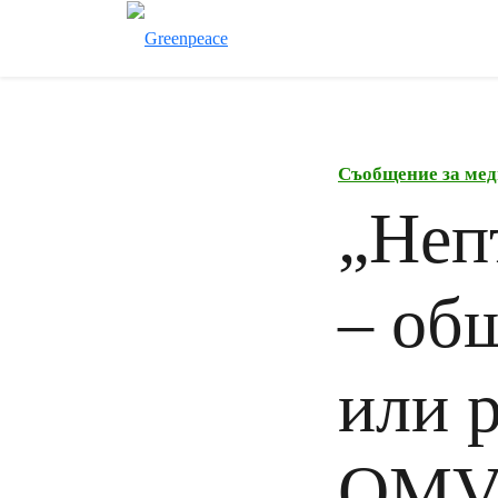
Съобщение за мед
„Неп
– об
или 
OMV