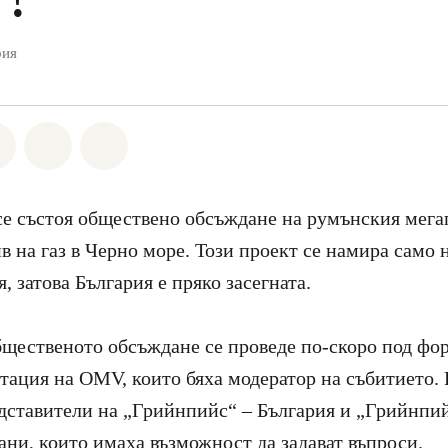
рия
а Whatsapp
лете на Facebook
Споделете на Twitter
Споделете чрез Email
Share on Bluesky
се състоя обществено обсъждане на румънския мег
в на газ в Черно море. Този проект се намира само 
, затова България е пряко засегната.
бщественото обсъждане се проведе по-скоро под фо
тация на OMV, които бяха модератор на събитието. 
дставители на „Грийнпийс“ – България и „Грийнпи
ани, които имаха възможност да задават въпроси.