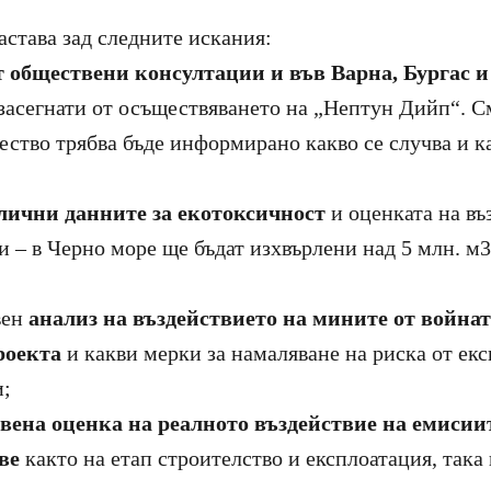
астава зад следните искания:
т обществени консултации и във Варна, Бургас 
засегнати от осъществяването на „Нептун Дийп“. С
ество трябва бъде информирано какво се случва и к
лични данните за екотоксичност
и оценката на въ
и – в Черно море ще бъдат изхвърлени над 5 млн. м
вен
анализ на
въздействието на мините от войнат
роекта
и какви мерки за намаляване на риска от ек
и;
вена оценка на реалното въздействие на емисии
ове
както на етап строителство и експлоатация, така 