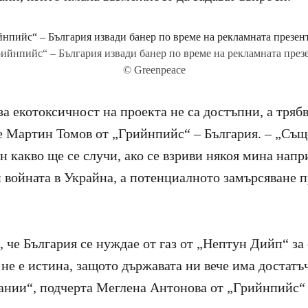
ийнпийс“ – България извади банер по време на рекламната пре
© Greenpeace
а екотоксичност на проекта не са достъпни, а трябв
 Мартин Томов от „Грийнпийс“ – България. – „Също
н какво ще се случи, ако се взриви някоя мина напр
 войната в Украйна, а потенциалното замърсяване 
 че България се нуждае от газ от „Нептун Дийп“ за
 не е истина, защото държавата ни вече има достатъ
пании“, подчерта Меглена Антонова от „Грийнпийс“ 