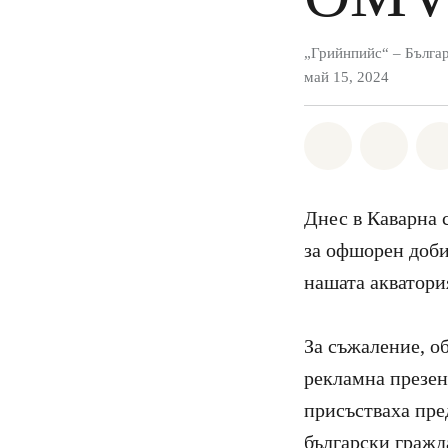
„Грийнпийс“ – Бълга
май 15, 2024
Споделете н
Споде
Днес в Каварна 
за офшорен доби
нашата акватория
За съжаление, о
рекламна презен
присъстваха пре
български гражд