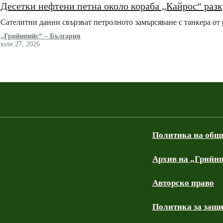
Десетки нефтени петна около кораба „Кайрос“ раз
Сателитни данни свързват петролното замърсяване с танкера от 
„Грийнпийс“ – България
юли 27, 2026
Политика на общ
Архив на „Грийнп
Авторско право
Политика за защи