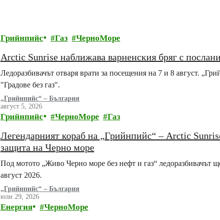
Грийнпийс
Газ
ЧерноМоре
Arctic Sunrise наближава варненския бряг с послан
Ледоразбивачът отваря врати за посещения на 7 и 8 август. „Гр
"Градове без газ".
„Грийнпийс“ – България
август 5, 2026
Грийнпийс
ЧерноМоре
Газ
Легендарният кораб на „Грийнпийс“ – Arctic Sunrise
защита на Черно море
Под мотото „Живо Черно море без нефт и газ“ ледоразбивачът ще
август 2026.
„Грийнпийс“ – България
юли 29, 2026
Енергия
ЧерноМоре