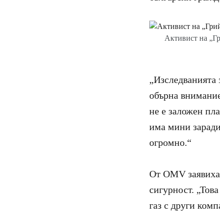
Активист на „Гр
„Изследванията з
обърна внимание
не е заложен пла
има мини заради
огромно.“
Oт OMV заявиха,
сигурност. „Това
газ с други ком