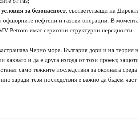
сите от газ;
т
условия за безопасност
, съответстващи на Директ
а офшорните нефтени и газови операции. В момент
MV Petrom имат сериозни структурни нередности.
астрашава Черно море. България дори и на теория 
 каквато и да е друга изгода от този проект, защото
останат само тежките последствия за околната среда
нно заради тези последствия е важно да бъдем част 