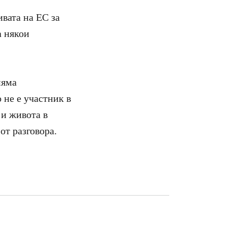
ивата на ЕС за
а някои
няма
 не е участник в
 и живота в
от разговора.