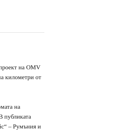
апроект на OMV
на километри от
рмата на
В публиката
йс“ – Румъния и