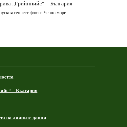
крива „Грийнпийс“ – България
руския сенчест флот в Черно море
ността
ийс“ – България
та на личните данни