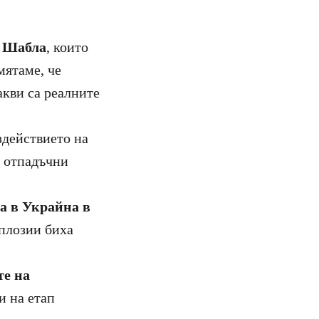
и Шабла
, които
мятаме, че
акви са реалните
здействието на
3 отпадъчни
а в Украйна в
сплозии биха
те на
и на етап