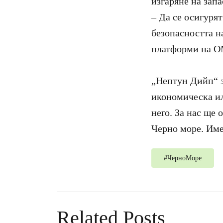
изгаряне на запа
– Да се осигуря
безопасността н
платформи на O
„Нептун Дийп“ з
икономическа или
него. За нас ще 
Черно море. Име
#
ЧерноМоре
Related Posts