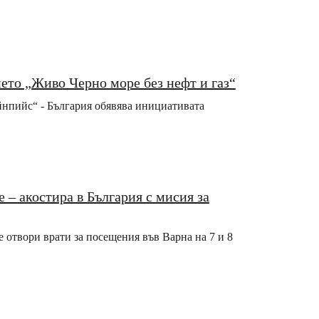
ието „Живо Черно море без нефт и газ“
ийнпийс“ - България обявява инициативата
 – акостира в България с мисия за
 отвори врати за посещения във Варна на 7 и 8