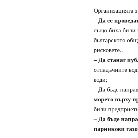
Организацията з
–
Да се проведа
също биха били 
българското общ
рисковете..
–
Да станат пуб
отпадъчните вод
води;
– Да бъде напра
морето върху п
били предприет
–
Да бъде напра
парникови газ