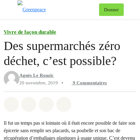
Af
Donner
Menu
Vivre de façon durable
Des supermarchés zéro
déchet, c’est possible?
Agnès Le Rouzic
20 novembre, 2019
•
9
Commentaires
Partager sur Whatsapp
Partager sur Facebook
Partager sur Twitter
Partager via Email
Il fut un temps pas si lointain où il était encore possible de faire son
épicerie sans remplir ses placards, sa poubelle et son bac de
récupération d’emballages plastiques à usage unique. C’est devenu