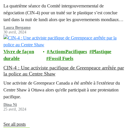
leadership canadien mitigé
La quatrième séance du Comité intergouvernemental de
négociation (CIN-4) pour un traité sur le plastique s’est conclue
tard dans la nuit de lundi alors que les gouvernements mondiaux
n'ont pas réussi à se mettre d'accord sur l'inclusion d'une référence
Laura Bergamo
30 avril, 2024
à la réduction de la production de plastique ou aux polymères dans
les travaux intersessions, malgré…
Vivre de façon
ActionsPacifiques
Plastique
durable
Fossil Fuels
CIN-4 : Une activiste pacifique de Greenpeace arrêtée par
la police au Centre Shaw
Une activiste de Greenpeace Canada a été arrêtée à l'extérieur du
Centre Shaw à Ottawa alors qu'elle participait à une protestation
pacifique.
Dina Ni
25 avril, 2024
See all posts