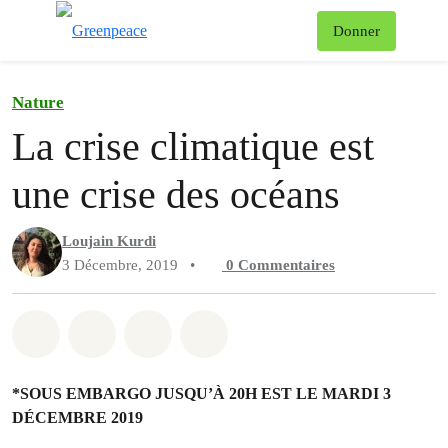
Af
Donner
Menu
Nature
La crise climatique est
une crise des océans
Loujain Kurdi
3 Décembre, 2019
•
0
Commentaires
Partager sur Whatsapp
Partager sur Facebook
Partager sur Twitter
Partager via Email
*SOUS EMBARGO JUSQU’À 20H EST LE MARDI 3
DÉCEMBRE 2019