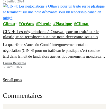
17 juillet, 2024
rafraîchissante sur ces températures extrêmes. Greenpeace souhaite
souligner la contribution déterminante de l'industrie des
combustibles fossiles à…
Climat
Océans
Pétrole
Plastique
Climat
CIN-4: Les négociations à Ottawa pour un traité sur le
plastique se terminent sur une note décevante sous un
leadership canadien mitigé
La quatrième séance du Comité intergouvernemental de
négociation (CIN-4) pour un traité sur le plastique s’est conclue
tard dans la nuit de lundi alors que les gouvernements mondiaux
n'ont pas réussi à se mettre d'accord sur l'inclusion d'une référence
Laura Bergamo
30 avril, 2024
à la réduction de la production de plastique ou aux polymères dans
les travaux intersessions, malgré…
See all posts
Commentaires