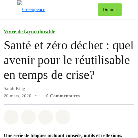
Af
Donner
Menu
Vivre de façon durable
Santé et zéro déchet : quel
avenir pour le réutilisable
en temps de crise?
Sarah King
20 mars, 2020
•
0
Commentaires
Partager sur Whatsapp
Partager sur Facebook
Partager sur Twitter
Partager via Email
Une série de blogues incluant conseils, outils et réflexions.