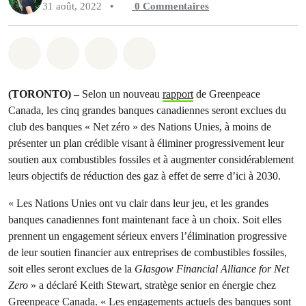
31 août, 2022
•
0
Commentaires
Partager sur Whatsapp
Partager sur Facebook
Partager sur Twitter
Partager via Email
(TORONTO) –
Selon un nouveau
rapport
de Greenpeace
Canada, les cinq grandes banques canadiennes seront exclues du
club des banques « Net zéro » des Nations Unies, à moins de
présenter un plan crédible visant à éliminer progressivement leur
soutien aux combustibles fossiles et à augmenter considérablement
leurs objectifs de réduction des gaz à effet de serre d’ici à 2030.
« Les Nations Unies ont vu clair dans leur jeu, et les grandes
banques canadiennes font maintenant face à un choix. Soit elles
prennent un engagement sérieux envers l’élimination progressive
de leur soutien financier aux entreprises de combustibles fossiles,
soit elles seront exclues de la
Glasgow Financial Alliance for Net
Zero
» a déclaré Keith Stewart, stratège senior en énergie chez
Greenpeace Canada. « Les engagements actuels des banques sont