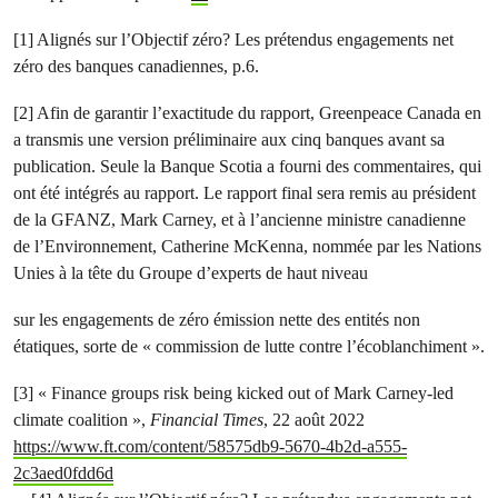
[1] Alignés sur l’Objectif zéro? Les prétendus engagements net
zéro des banques canadiennes, p.6.
[2] Afin de garantir l’exactitude du rapport, Greenpeace Canada en
a transmis une version préliminaire aux cinq banques avant sa
publication. Seule la Banque Scotia a fourni des commentaires, qui
ont été intégrés au rapport. Le rapport final sera remis au président
de la GFANZ, Mark Carney, et à l’ancienne ministre canadienne
de l’Environnement, Catherine McKenna, nommée par les Nations
Unies à la tête du Groupe d’experts de haut niveau
sur les engagements de zéro émission nette des entités non
étatiques, sorte de « commission de lutte contre l’écoblanchiment ».
[3] « Finance groups risk being kicked out of Mark Carney-led
climate coalition »,
Financial Times
, 22 août 2022
https://www.ft.com/content/58575db9-5670-4b2d-a555-
2c3aed0fdd6d