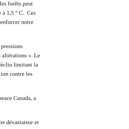
es forêts peut
e à 1,5 ° C. Ces
renforcer notre
 pressions
altérations ». Le
éclin limitant la
tion contre les
peace Canada, a
fet dévastateur et