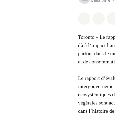
6 mai, 2019
•
Partager sur
Partag
Toronto – Le rapp
dû à l’impact huma
partout dans le m
et de consommati
Le rapport d’éval
intergouvernementa
écosystémiques (I
végétales sont ac
dans l’histoire de