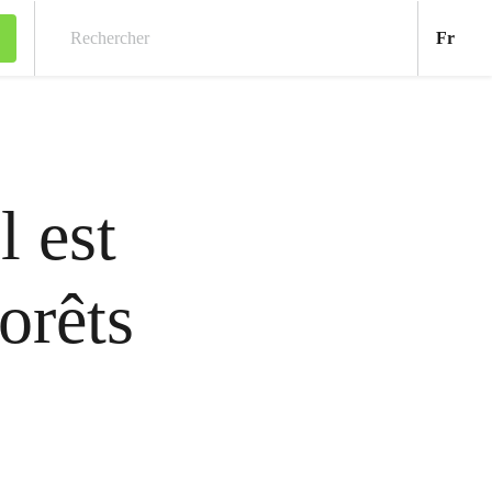
Fran
Fr
Rechercher
l est
orêts