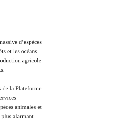
 massive d’espèces
ts et les océans
roduction agricole
s.
s de la Plateforme
services
spèces animales et
e plus alarmant