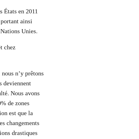
es États en 2011
portant ainsi
 Nations Unies.
t chez
 nous n’y prêtons
es deviennent
culté. Nous avons
30% de zones
ion est que la
 les changements
ions drastiques