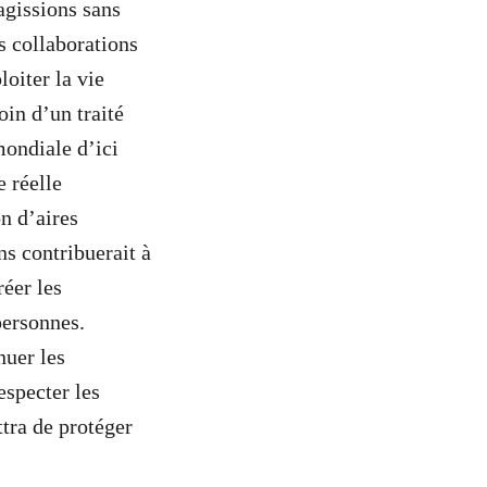
 agissions sans
s collaborations
loiter la vie
oin d’un traité
mondiale d’ici
e réelle
n d’aires
ns contribuerait à
réer les
personnes.
nuer les
especter les
tra de
protéger