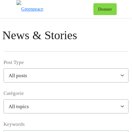
Af
Donner
Menu
News & Stories
Post Type
Catégorie
Filter posts
Keywords