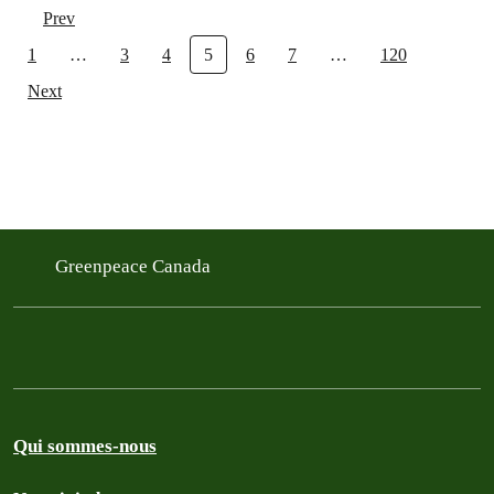
Prev
1
…
3
4
5
6
7
…
120
Next
Greenpeace Canada
Qui sommes-nous