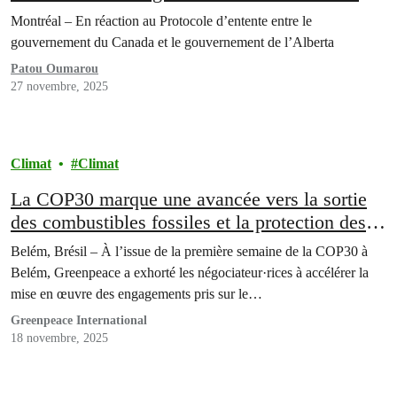
le gouvernement de l’Alberta
Montréal – En réaction au Protocole d’entente entre le
gouvernement du Canada et le gouvernement de l’Alberta
Patou Oumarou
27 novembre, 2025
Climat
Climat
La COP30 marque une avancée vers la sortie
des combustibles fossiles et la protection des
forêts, mais il faut aller plus loin
Belém, Brésil – À l’issue de la première semaine de la COP30 à
Belém, Greenpeace a exhorté les négociateur·rices à accélérer la
mise en œuvre des engagements pris sur le…
Greenpeace International
18 novembre, 2025