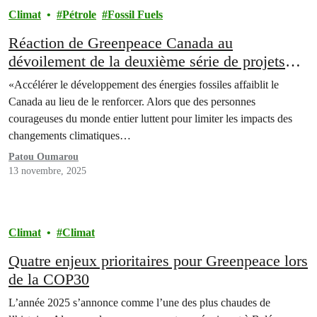
Climat
Pétrole
Fossil Fuels
Réaction de Greenpeace Canada au
dévoilement de la deuxième série de projets
qui seront soumis à l’examen du Bureau des
«Accélérer le développement des énergies fossiles affaiblit le
grands projets
Canada au lieu de le renforcer. Alors que des personnes
courageuses du monde entier luttent pour limiter les impacts des
changements climatiques…
Patou Oumarou
13 novembre, 2025
Climat
Climat
Quatre enjeux prioritaires pour Greenpeace lors
de la COP30
L’année 2025 s’annonce comme l’une des plus chaudes de