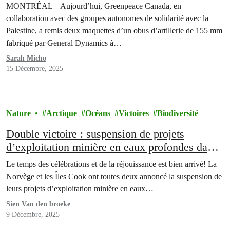
deux maquettes de munitions canadiennes à
MONTRÉAL – Aujourd’hui, Greenpeace Canada, en
deux député·es, exigeant un embargo total sur
collaboration avec des groupes autonomes de solidarité avec la
les armes à destination d’Israël et l’adoption du
Palestine, a remis deux maquettes d’un obus d’artillerie de 155 mm
projet de loi C-233
fabriqué par General Dynamics à…
Sarah Micho
15 Décembre, 2025
Nature
Arctique
Océans
Victoires
Biodiversité
Double victoire : suspension de projets
d’exploitation minière en eaux profondes dans
l’Arctique et le Pacifique
Le temps des célébrations et de la réjouissance est bien arrivé! La
Norvège et les Îles Cook ont toutes deux annoncé la suspension de
leurs projets d’exploitation minière en eaux…
Sien Van den broeke
9 Décembre, 2025