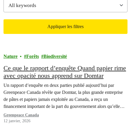
Appliquer les filtres
Filtered results
Nature
Forêts
Biodiversité
Ce que le rapport d’enquête Quand papier rime
avec opacité nous apprend sur Domtar
Un rapport d’enquête en deux parties publié aujourd’hui par
Greenpeace Canada révèle que Domtar, la plus grande entreprise
de pâtes et papiers jamais exploitée au Canada, a reçu un
financement important de la part du gouvernement alors qu’elle
s’efforçait de renforcer sa mainmise sur l’industrie forestière du
Greenpeace Canada
pays, et ce, dans un contexte de transparence…
12 janvier, 2026