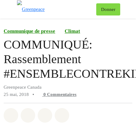
Af
Donner
Menu
Communique de presse
Climat
COMMUNIQUÉ:
Rassemblement
#ENSEMBLECONTREK
Greenpeace Canada
25 mai, 2018
•
0
Commentaires
Partager sur Whatsapp
Partager sur Facebook
Partager sur Twitter
Partager via Email