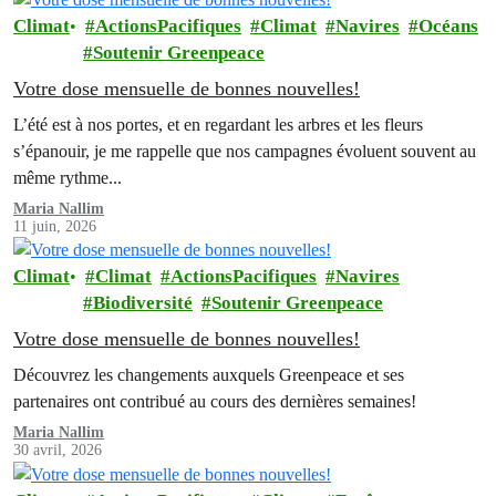
Climat
ActionsPacifiques
Climat
Navires
Océans
Soutenir Greenpeace
Votre dose mensuelle de bonnes nouvelles!
L’été est à nos portes, et en regardant les arbres et les fleurs
s’épanouir, je me rappelle que nos campagnes évoluent souvent au
même rythme...
Maria Nallim
11 juin, 2026
Climat
Climat
ActionsPacifiques
Navires
Biodiversité
Soutenir Greenpeace
Votre dose mensuelle de bonnes nouvelles!
Découvrez les changements auxquels Greenpeace et ses
partenaires ont contribué au cours des dernières semaines!
Maria Nallim
30 avril, 2026