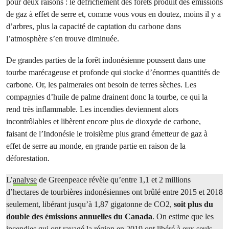
pour deux raisons : le défrichement des forêts produit des émissions
de gaz à effet de serre et, comme vous vous en doutez, moins il y a
d’arbres, plus la capacité de captation du carbone dans
l’atmosphère s’en trouve diminuée.
De grandes parties de la forêt indonésienne poussent dans une
tourbe marécageuse et profonde qui stocke d’énormes quantités de
carbone. Or, les palmeraies ont besoin de terres sèches. Les
compagnies d’huile de palme drainent donc la tourbe, ce qui la
rend très inflammable. Les incendies deviennent alors
incontrôlables et libèrent encore plus de dioxyde de carbone,
faisant de l’Indonésie le troisième plus grand émetteur de gaz à
effet de serre au monde, en grande partie en raison de la
déforestation.
L’
analyse
de Greenpeace révèle qu’entre 1,1 et 2 millions
d’hectares de tourbières indonésiennes ont brûlé entre 2015 et 2018
seulement, libérant jusqu’à 1,87 gigatonne de CO2,
soit plus du
double des émissions annuelles du Canada
. On estime que les
incendies qui ont ravagé la région en 2019 ont libéré à eux seuls