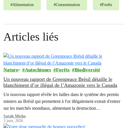
#
Alimentation
#
Consommation
#
Forêts
Articles liés
Nature
Autochtones
Forêts
Biodiversité
Un nouveau rapport de Greenpeace Brésil détaille le
blanchiment d’or illégal de l’Amazonie vers le Canada
Un nouveau rapport révèle les failles dans le système des permis
miniers au Brésil qui permettent à l'or illégalement extrait d'entrer
sur les marchés mondiaux, alimentant la destruction
environnementale et aggravant les crises qui touchent les peuples
Sarah Micho
3 juin, 2026
autochtones d'Amazonie.