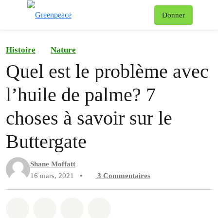
Af
Donner
Menu
Histoire
Nature
Quel est le problème avec
l’huile de palme? 7
choses à savoir sur le
Buttergate
Shane Moffatt
16 mars, 2021
•
3
Commentaires
Partager sur Whatsapp
Partager sur Facebook
Partager sur Twitter
Partager via Email