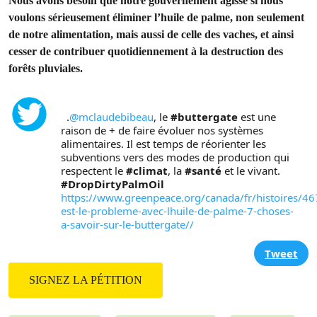
Nous avons besoin que notre gouvernement agisse si nous
voulons sérieusement éliminer l’huile de palme, non seulement
de notre alimentation, mais aussi de celle des vaches, et ainsi
cesser de contribuer quotidiennement à la destruction des
forêts pluviales.
  .
@mclaudebibeau
, le 
#buttergate
 est une 
raison de + de faire évoluer nos systèmes 
alimentaires. Il est temps de réorienter les 
subventions vers des modes de production qui 
respectent le 
#climat
, la 
#santé
#DropDirtyPalmOil
https://www.greenpeace.org/canada/fr/histoires/46
est-le-probleme-avec-lhuile-de-palme-7-choses-
a-savoir-sur-le-buttergate//
Tweet
SIGNEZ LA PÉTITION