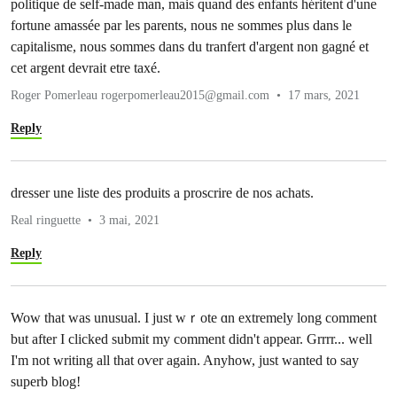
politique de self-made man, mais quand des enfants héritent d'une
fortune amassée par les parents, nous ne sommes plus dans le
capitalisme, nous sommes dans du tranfert d'argent non gagné et
cet argent devrait etre taxé.
Roger Pomerleau
rogerpomerleau2015@gmail.com
17 mars, 2021
Reply
dresser une liste des produits a proscrire de nos achats.
Real ringuette
3 mai, 2021
Reply
Wow thаt was unusual. I just wｒote ɑn extremely long comment
but after Ӏ clicked submit my comment didn't appear. Grrrr... well
I'm not writing all that oѵer again. Anyhow, just wanted to say
superb blog!