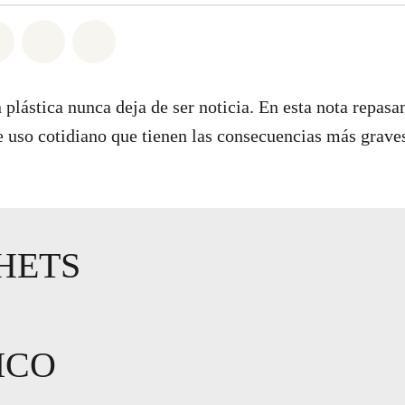
atsapp
on Facebook
Share on Twitter
Share via Email
Share on Bluesky
plástica nunca deja de ser noticia. En esta nota repas
e uso cotidiano que tienen las consecuencias más grave
CHETS
ICO