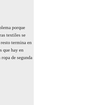
oblema porque
as textiles se
 resto termina en
os que hay en
n ropa de segunda