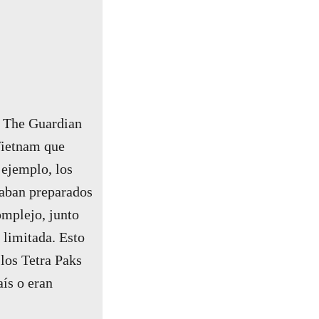
o The Guardian
Vietnam que
 ejemplo, los
taban preparados
omplejo, junto
 limitada. Esto
 los Tetra Paks
aís o eran