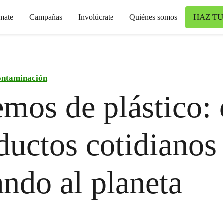
HAZ TU
mate
Campañas
Involúcrate
Quiénes somos
ntaminación
mos de plástico: 
ductos cotidianos
ndo al planeta