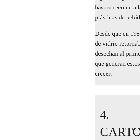
basura recolectada
plásticas de bebi
Desde que en 1980
de vidrio retornab
desechan al prime
que generan estos
crecer.
4.
CART