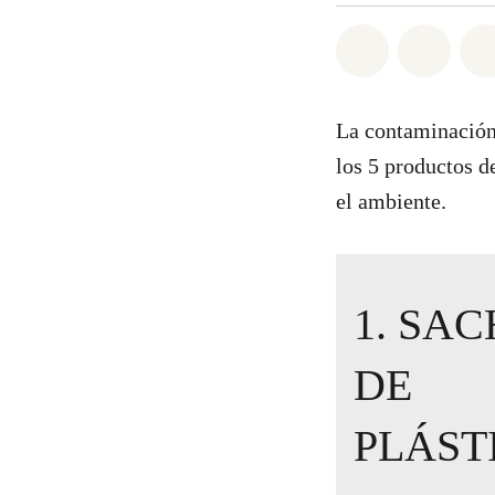
Share on Wh
Share 
La contaminación 
los 5 productos d
el ambiente.
1. SA
DE
PLÁST