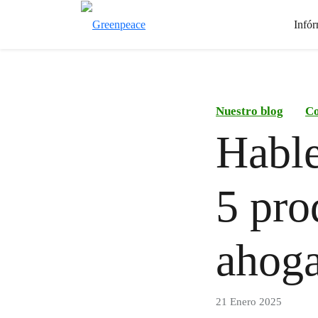
Infór
Nuestro blog
Co
Hable
5 pro
ahoga
21 Enero 2025