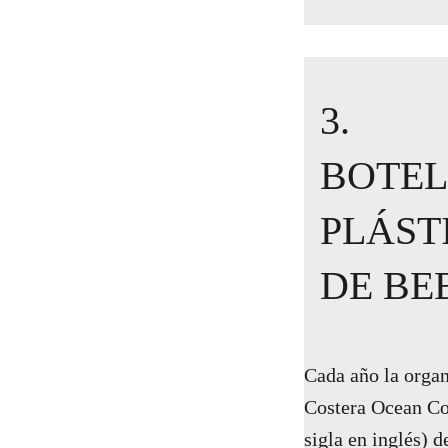
3.
BOTEL
PLÁST
DE BE
Cada año la orga
Costera Ocean Co
sigla en inglés) d