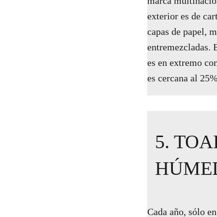
marca multinacion
exterior es de car
capas de papel, m
entremezcladas. E
es en extremo com
es cercana al 25%
5. TO
HÚME
Cada año, sólo e