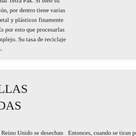
al Tetra Pak. Si bien su
tón, por dentro tiene varias
etal y plásticos finamente
s por esto que procesarlas
plejo. Su tasa de reciclaje
.
ALLAS
DAS
n Reino Unido se desechan
Entonces, cuando se tiran p