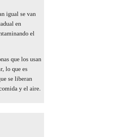
ran igual se van
radual en
ontaminando el
onas que los usan
r, lo que es
que se liberan
comida y el aire.