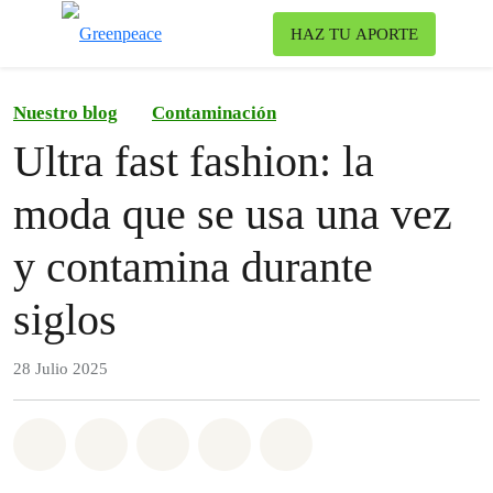
To
HAZ TU APORTE
Menu
Nuestro blog
Contaminación
Ultra fast fashion: la
moda que se usa una vez
y contamina durante
siglos
28 Julio 2025
Share on Whatsapp
Share on Facebook
Share on Twitter
Share via Email
Share on Bluesky