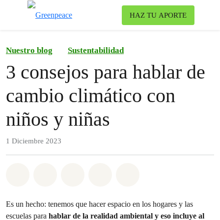
To
HAZ TU APORTE
Menu
Nuestro blog
Sustentabilidad
3 consejos para hablar de
cambio climático con
niños y niñas
1 Diciembre 2023
Share on Whatsapp
Share on Facebook
Share on Twitter
Share via Email
Share on Bluesky
Es un hecho: tenemos que hacer espacio en los hogares y las
escuelas para
hablar de la realidad ambiental y eso incluye al