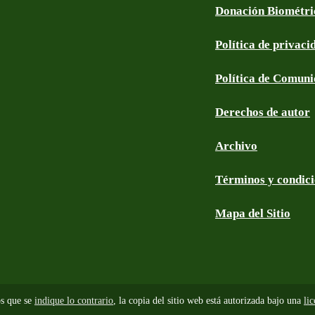
Donación Biométri
Política de privaci
Política de Comun
Derechos de autor
Archivo
Términos y condic
Mapa del Sitio
s que se
indique lo contrario
, la copia del sitio web está autorizada bajo una
li