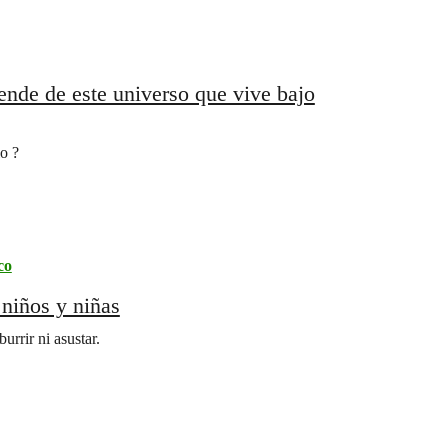
nde de este universo que vive bajo
o ?
co
 niños y niñas
rrir ni asustar.