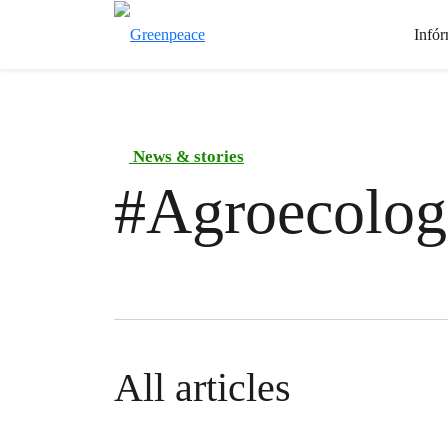
Infór
News & stories
#
Agroecolog
All articles