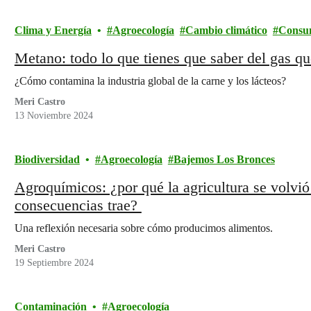
Clima y Energía
Agroecología
Cambio climático
Consu
Metano: todo lo que tienes que saber del gas qu
¿Cómo contamina la industria global de la carne y los lácteos?
Meri Castro
13 Noviembre 2024
Biodiversidad
Agroecología
Bajemos Los Bronces
Agroquímicos: ¿por qué la agricultura se volvió
consecuencias trae?
Una reflexión necesaria sobre cómo producimos alimentos.
Meri Castro
19 Septiembre 2024
Contaminación
Agroecología