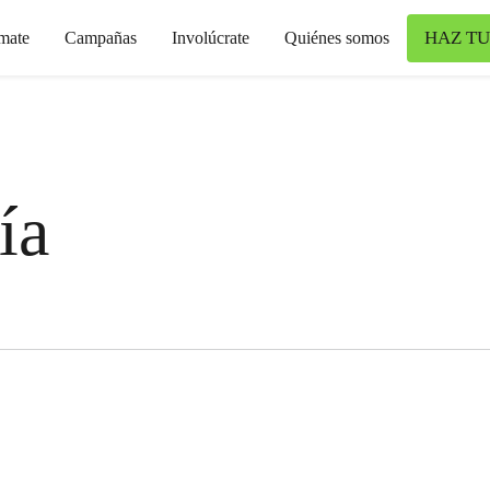
HAZ TU
mate
Campañas
Involúcrate
Quiénes somos
ía