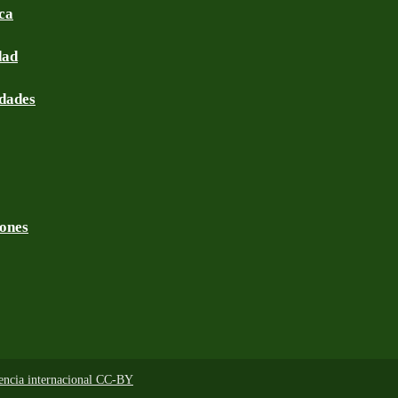
ca
dad
idades
iones
cencia internacional CC-BY