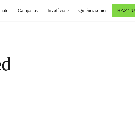
HAZ TU
mate
Campañas
Involúcrate
Quiénes somos
ed