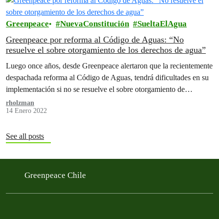
Greenpeace
NuevaConstitución
SueltaElAgua
Greenpeace por reforma al Código de Aguas: “No
resuelve el sobre otorgamiento de los derechos de agua”
Luego once años, desde Greenpeace alertaron que la recientemente
despachada reforma al Código de Aguas, tendrá dificultades en su
implementación si no se resuelve el sobre otorgamiento de
derechos de aguas.
rholzman
14 Enero 2022
See all posts
Greenpeace Chile