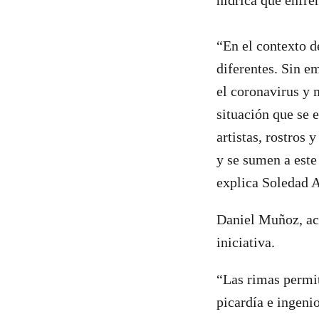
hídrica que enfren
“En el contexto d
diferentes. Sin e
el coronavirus y 
situación que se 
artistas, rostros 
y se sumen a este 
explica Soledad A
Daniel Muñoz, act
iniciativa.
“Las rimas permit
picardía e ingeni