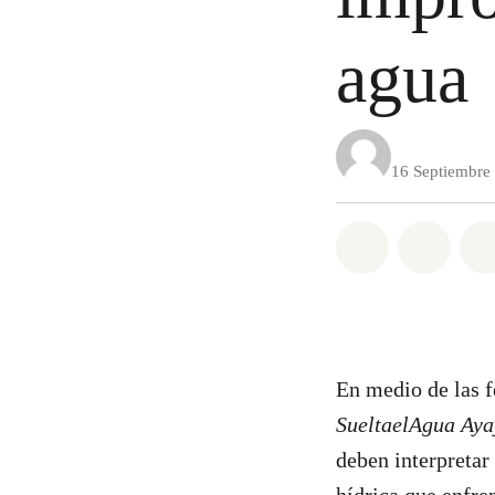
agua
16 Septiembre
Share on Wh
Share 
En medio de las f
SueltaelAgua Aya
deben interpretar