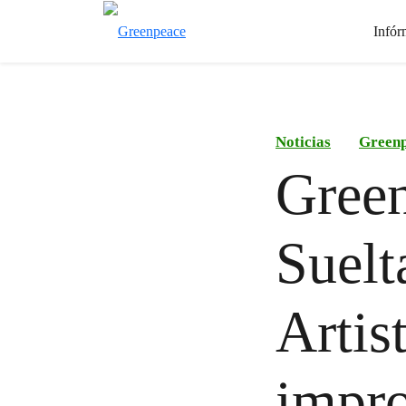
Infór
Noticias
Green
Green
Suelt
Artis
impro