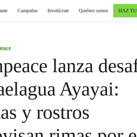
HAZ TU
mate
Campañas
Involúcrate
Quiénes somos
peace
peace lanza desa
aelagua Ayayai:
tas y rostros
visan rimas por e