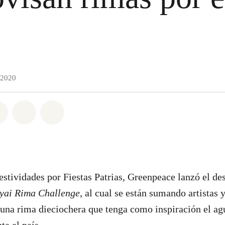
 2020
atsapp
on Facebook
Share on Twitter
Share via Email
Share on Bluesky
estividades por Fiestas Patrias, Greenpeace lanzó el de
yai Rima Challenge
, al cual se están sumando artistas 
 una rima dieciochera que tenga como inspiración el agu