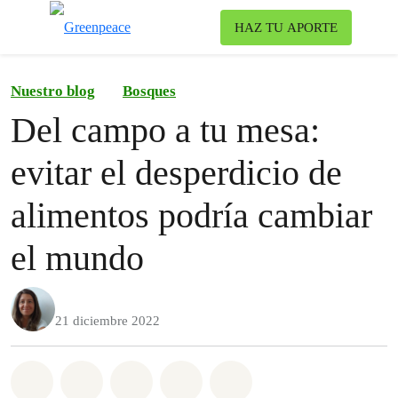
Ca
HAZ TU APORTE
Menú
Nuestro blog
Bosques
Del campo a tu mesa:
evitar el desperdicio de
alimentos podría cambiar
el mundo
21 diciembre 2022
Share on Whatsapp
Share on Facebook
Share on Twitter
Share via Email
Share on Bluesky