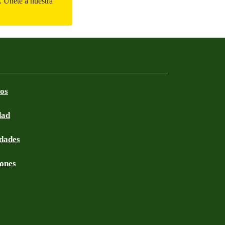
. Únete a nuestra
ros
dad
idades
iones