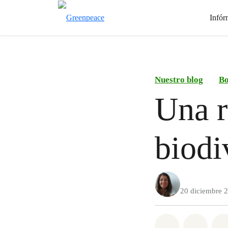
Infór
Nuestro blog
Bo
Una r
biodi
20 diciembre 
Share on Wh
Share 