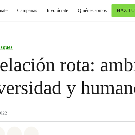
HAZ TU
mate
Campañas
Involúcrate
Quiénes somos
sques
elación rota: amb
versidad y human
2022
atsapp
on Facebook
Share on Twitter
Share via Email
Share on Bluesky