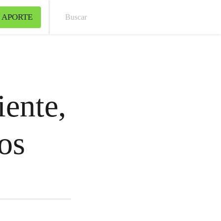
 APORTE
Bus
iente,
os