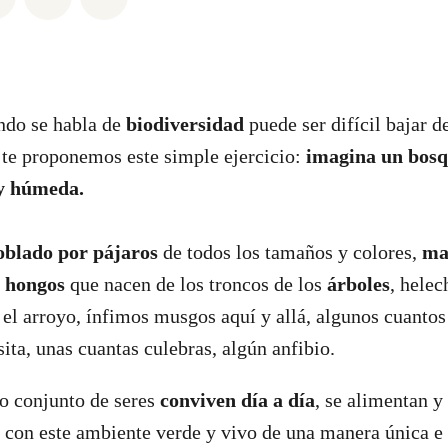
do se habla de
biodiversidad
puede ser difícil bajar d
, te proponemos este simple ejercicio:
imagina un bosq
 y húmeda.
oblado por pájaros
de todos los tamaños y colores,
ma
s
hongos
que nacen de los troncos de los
árboles
, helec
el arroyo, ínfimos musgos aquí y allá, algunos cuanto
sita, unas cuantas culebras, algún anfibio.
o conjunto de seres
conviven día a día
, se alimentan y
n con este ambiente verde y vivo de una manera única e 