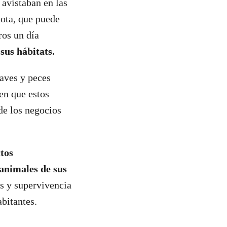
 avistaban en las
dota, que puede
ros un día
sus hábitats.
 aves y peces
en que estos
de los negocios
ctos
 animales de sus
as y supervivencia
abitantes.