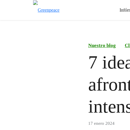
Infór
Nuestro blog
Cl
7 ide
afron
inten
17 enero 2024