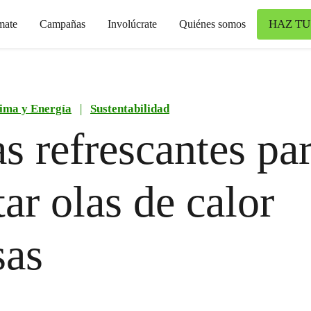
HAZ TU
mate
Campañas
Involúcrate
Quiénes somos
ima y Energía
|
Sustentabilidad
as refrescantes pa
tar olas de calor
sas