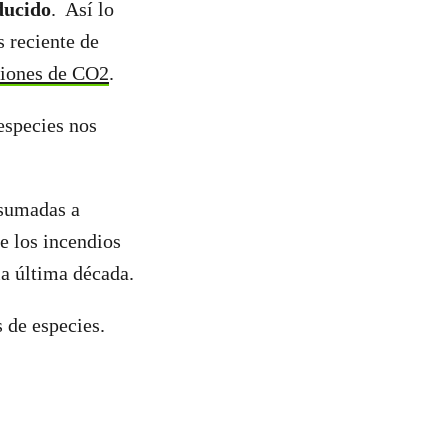
ducido
. Así lo
s reciente de
siones de CO2
.
 especies nos
 sumadas a
e los incendios
la última década.
s de especies.