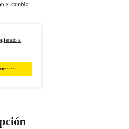
ran el cambio
egiendo a
eenpeace
epción