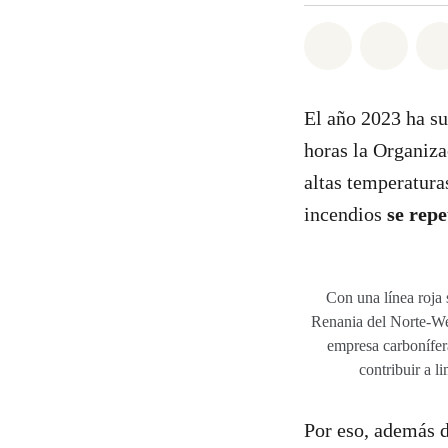
Share on Wh
Share 
El año 2023 ha s
horas la Organiza
altas temperaturas
incendios
se rep
Con una línea roja 
Renania del Norte-West
empresa carbonífer
contribuir a l
Por eso, además d