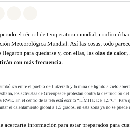
atsapp
on Facebook
Share on Twitter
Share via Email
Share on Bluesky
uperado el récord de temperatura mundial, confirmó ha
ción Meteorológica Mundial. Así las cosas, todo parece
 llegaron para quedarse y, con ellas, las
olas de calor
,
etirán con más frecuencia
.
simbólica entre el pueblo de Lützerath y la mina de lignito a cielo abier
falia, los activistas de Greenpeace protestan contra la destrucción del
a RWE. En el centro de la tela está escrito “LÍMITE DE 1,5°C”. Para
imitar el calentamiento global a 1,5 grados, en esta zona ya no se puede 
e acercarte información para estar preparados para cu