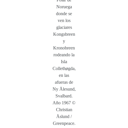
Noruega
donde se
ven los
glaciares
Kongsbreen
y
Kronobreen
rodeando la
Isla
Collethøgda,
en las
afueras de
Ny Ålesund,
Svalbard.
Año 1967 ©
Christian
Åslund /
Greenpeace.