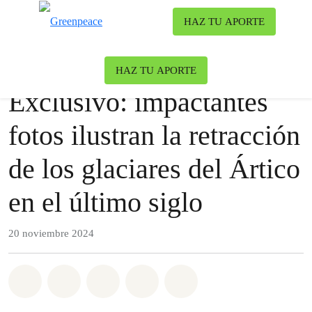
Ca
HAZ TU APORTE
Menú
Nuestro blog
Clima y Energía
|
Océanos
HAZ TU APORTE
Exclusivo: impactantes
fotos ilustran la retracción
de los glaciares del Ártico
en el último siglo
20 noviembre 2024
Share on Whatsapp
Share on Facebook
Share on Twitter
Share via Email
Share on Bluesky