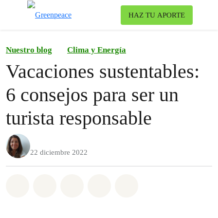
Ca
HAZ TU APORTE
Menú
Nuestro blog
Clima y Energía
Vacaciones sustentables:
6 consejos para ser un
turista responsable
22 diciembre 2022
Share on Whatsapp
Share on Facebook
Share on Twitter
Share via Email
Share on Bluesky