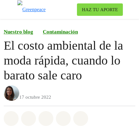
Ca
HAZ TU APORTE
Menú
Nuestro blog
Contaminación
El costo ambiental de la
moda rápida, cuando lo
barato sale caro
17 octubre 2022
Share on Whatsapp
Share on Facebook
Share on Twitter
Share via Email
Share on Bluesky