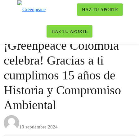
Ca
HAZ TU APORTE
Menú
Nuestro blog
Justicia Urbana
|
Océanos
HAZ TU APORTE
¡Greenpeace Colombia
celebra! Gracias a ti
cumplimos 15 años de
Historia y Compromiso
Ambiental
19 septiembre 2024