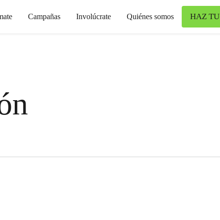
HAZ TU
mate
Campañas
Involúcrate
Quiénes somos
ón