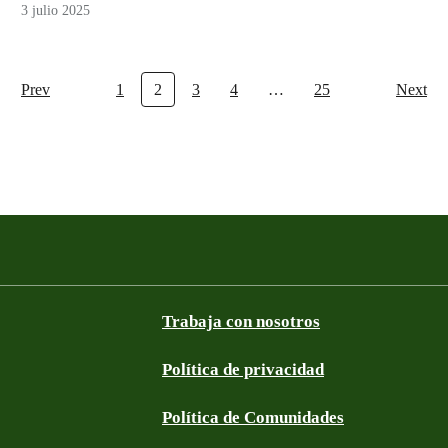
3 julio 2025
Prev
1
2
3
4
…
25
Next
Trabaja con nosotros
Política de privacidad
Política de Comunidades