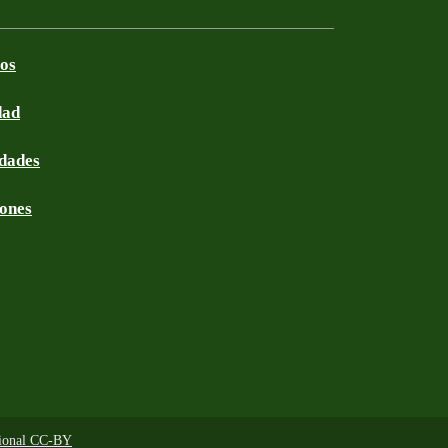
ros
dad
idades
iones
acional CC-BY