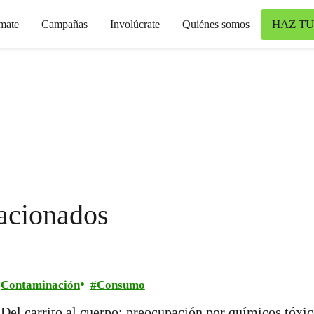
HAZ TU
mate
Campañas
Involúcrate
Quiénes somos
lacionados
Contaminación
Consumo
Del carrito al cuerpo: preocupación por químicos tóxi