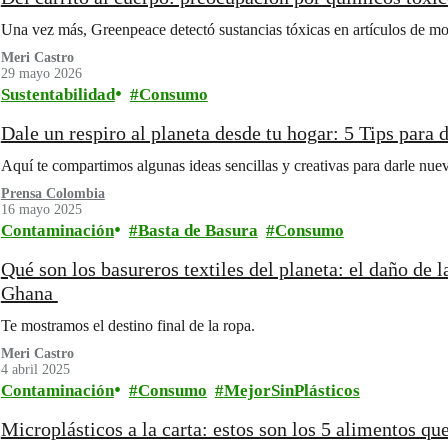
Una vez más, Greenpeace detectó sustancias tóxicas en artículos de m
Meri Castro
29 mayo 2026
Sustentabilidad
Consumo
Dale un respiro al planeta desde tu hogar: 5 Tips para 
Aquí te compartimos algunas ideas sencillas y creativas para darle nuev
Prensa Colombia
16 mayo 2025
Contaminación
Basta de Basura
Consumo
Qué son los basureros textiles del planeta: el daño de
Ghana
Te mostramos el destino final de la ropa.
Meri Castro
4 abril 2025
Contaminación
Consumo
MejorSinPlásticos
Microplásticos a la carta: estos son los 5 alimentos q