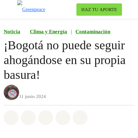
Ca
HAZ TU APORTE
Menú
Noticia
Clima y Energía
|
Contaminación
¡Bogotá no puede seguir
ahogándose en su propia
basura!
11 junio 2024
Share on Whatsapp
Share on Facebook
Share on Twitter
Share via Email
Share on Bluesky