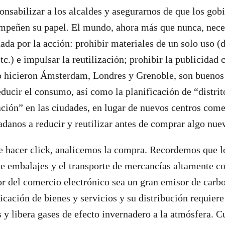
nsabilizar a los alcaldes y asegurarnos de que los gob
mpeñen su papel. El mundo, ahora más que nunca, neces
ada por la acción: prohibir materiales de un solo uso (d
etc.) e impulsar la reutilización; prohibir la publicidad
o hicieron Ámsterdam, Londres y Grenoble, son buenos
educir el consumo, así como la planificación de “distrit
ación” en las ciudades, en lugar de nuevos centros come
dadanos a reducir y reutilizar antes de comprar algo nue
e hacer click, analicemos la compra. Recordemos que l
de embalajes y el transporte de mercancías altamente c
or del comercio electrónico sea un gran emisor de carb
icación de bienes y servicios y su distribución requiere
s y libera gases de efecto invernadero a la atmósfera. 