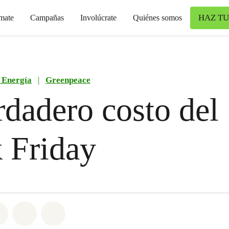
HAZ TU
mate
Campañas
Involúcrate
Quiénes somos
 Energía
|
Greenpeace
rdadero costo del
 Friday
atsapp
on Facebook
Share on Twitter
Share via Email
Share on Bluesky