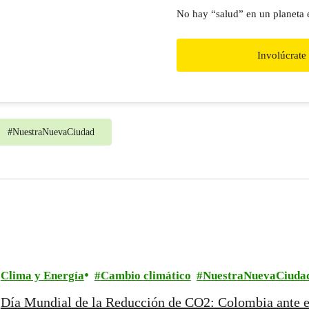
No hay “salud” en un planeta
Involúcrate
#
NuestraNuevaCiudad
Clima y Energía
Cambio climático
NuestraNuevaCiuda
Día Mundial de la Reducción de CO2: Colombia ante el