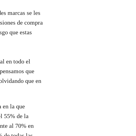
des marcas se les
isiones de compra
sgo que estas
al en todo el
 pensamos que
 olvidando que en
 en la que
el 55% de la
ente al 70% en
% de todas las