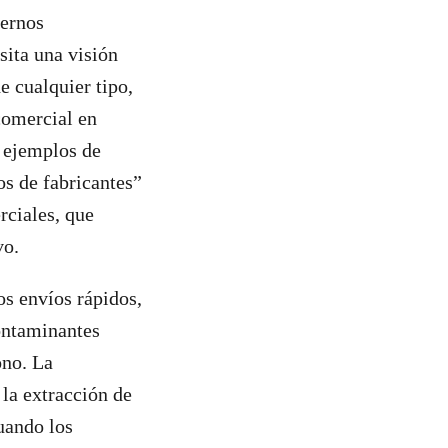
iernos
ita una visión
e cualquier tipo,
 comercial en
 ejemplos de
os de fabricantes”
rciales, que
vo.
os envíos rápidos,
ontaminantes
ono. La
 la extracción de
Cuando los