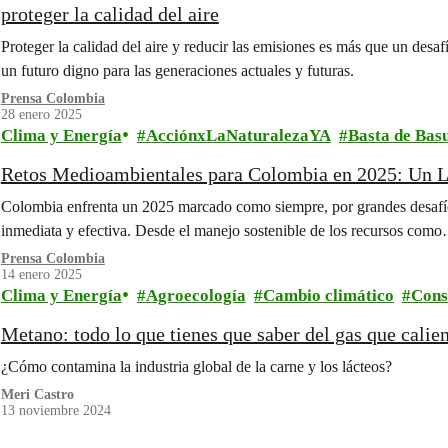
proteger la calidad del aire
Proteger la calidad del aire y reducir las emisiones es más que un desaf
un futuro digno para las generaciones actuales y futuras.
Prensa Colombia
28 enero 2025
Clima y Energía
AcciónxLaNaturalezaYA
Basta de Bas
Retos Medioambientales para Colombia en 2025: Un L
Colombia enfrenta un 2025 marcado como siempre, por grandes desaf
inmediata y efectiva. Desde el manejo sostenible de los recursos com
Prensa Colombia
14 enero 2025
Clima y Energía
Agroecología
Cambio climático
Con
Metano: todo lo que tienes que saber del gas que calien
¿Cómo contamina la industria global de la carne y los lácteos?
Meri Castro
13 noviembre 2024