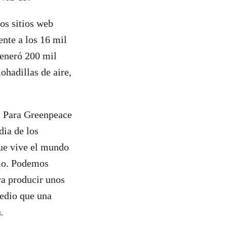
os sitios web
ente a los 16 mil
generó 200 mil
ohadillas de aire,
s. Para Greenpeace
dia de los
que vive el mundo
umo. Podemos
a producir unos
medio que una
n
.