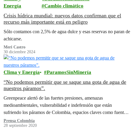
Energía
Cambio climático
Crisis hídrica mundial: nuevos datos confirman que el
recurso más importante está en peligro
Sólo contamos con 2,5% de agua dulce y esas reservas no paran de
achicarse.
Meri Castro
30 diciembre 2024
Clima y Energía
ParamosSinMinería
“No podemos permitir que se saque una gota de agua de
nuestros páramos”.
Greenpeace alertó de las fuertes presiones, amenazas
medioambientales, vulnerabilidad e indefensión que están
sufriendo los páramos de Colombia, espacios claves como fuentes
de generación de agua en medio de la…
Prensa Colombia
28 septiembre 2020