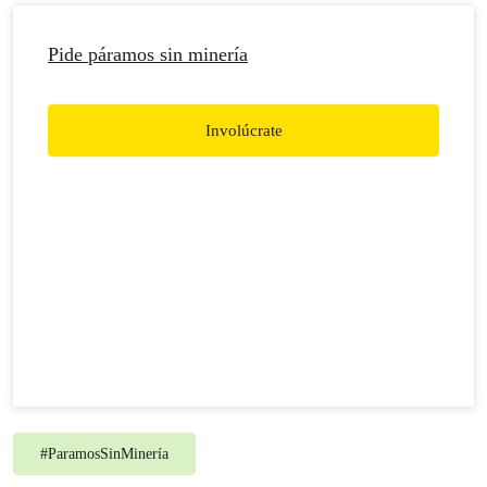
Pide páramos sin minería
Involúcrate
#
ParamosSinMinería