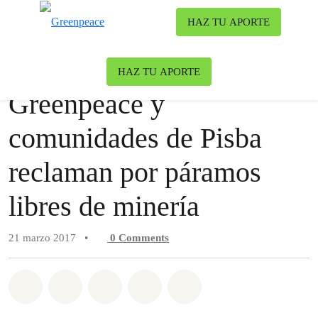
Ca
HAZ TU APORTE
Menú
Noticia
Clima y Energía
HAZ TU APORTE
Greenpeace y
comunidades de Pisba
reclaman por páramos
libres de minería
21 marzo 2017
•
0
Comments
Share on Whatsapp
Share on Facebook
Share on Twitter
Share via Email
Share on Bluesky