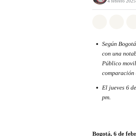
4 febrero 2025
Share on Wh
Share 
Según Bogotá.
con una notab
Público movil
comparación c
El jueves 6 de
pm.
Bogotá, 6 de feb