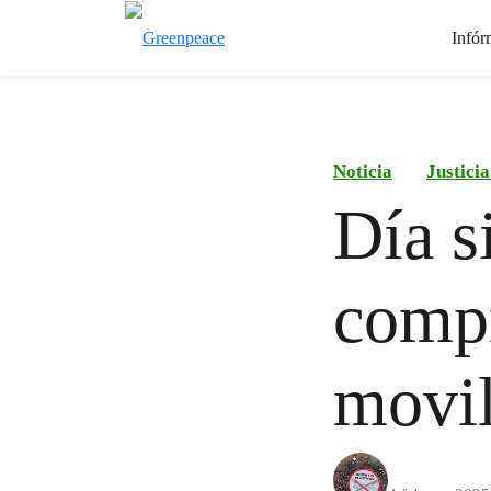
Infór
Noticia
Justici
Día s
comp
movil