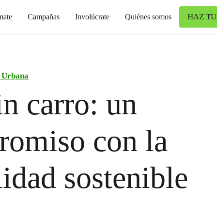
HAZ TU
mate
Campañas
Involúcrate
Quiénes somos
a Urbana
in carro: un
romiso con la
idad sostenible