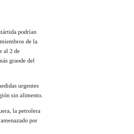
ntártida podrían
s miembros de la
e al 2 de
 más grande del
edidas urgentes
gión sin alimento.
era, la petrolera
ya amenazado por