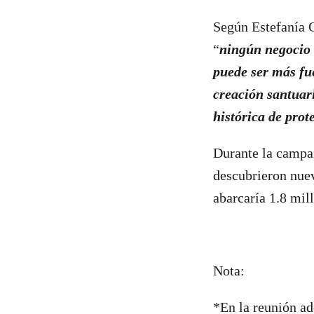
Según Estefanía 
“
ningún negocio v
puede ser más fu
creación santuar
histórica de prot
Durante la campañ
descubrieron nuev
abarcaría 1.8 mil
Nota:
*En la reunión ad