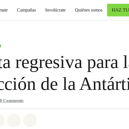
HAZ TU
mate
Campañas
Involúcrate
Quiénes somos
s
a regresiva para l
cción de la Antárt
0
Comments
atsapp
on Facebook
Share on Twitter
Share via Email
Share on Bluesky