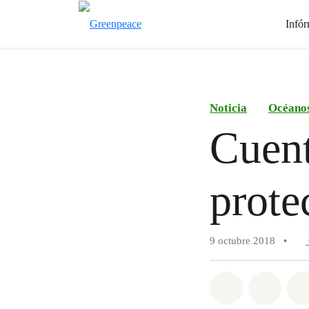
Infór
Noticia
Océano
Cuent
prote
9 octubre 2018
•
Share on Wh
Share 