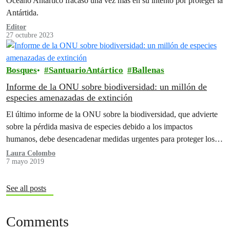
Océano Antártico fracasó una vez más en su intento por proteger la
Antártida.
Editor
27 octubre 2023
Bosques
SantuarioAntártico
Ballenas
Informe de la ONU sobre biodiversidad: un millón de
especies amenazadas de extinción
El último informe de la ONU sobre la biodiversidad, que advierte
sobre la pérdida masiva de especies debido a los impactos
humanos, debe desencadenar medidas urgentes para proteger los
bosques…
Laura Colombo
7 mayo 2019
See all posts
Comments