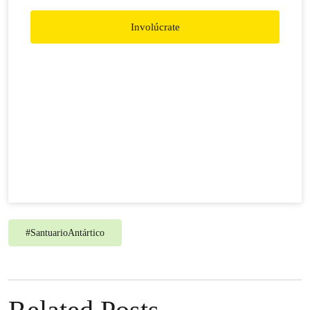
Involúcrate
#
SantuarioAntártico