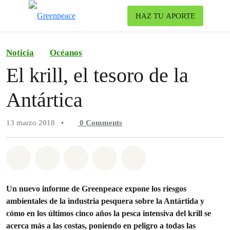
Ca
HAZ TU APORTE
Menú
Noticia
Océanos
El krill, el tesoro de la
Antártica
13 marzo 2018
•
0
Comments
Share on Whatsapp
Share on Facebook
Share on Twitter
Share via Email
Share on Bluesky
Un nuevo informe de Greenpeace expone los riesgos
ambientales de la industria pesquera sobre la Antártida y
cómo en los últimos cinco años la pesca intensiva del krill se
acerca más a las costas, poniendo en peligro a todas las