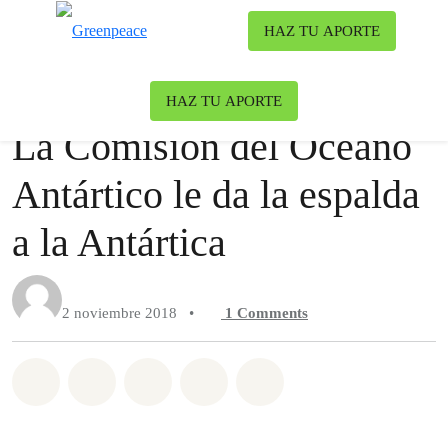
Ca
HAZ TU APORTE
Menú
Noticia
Océanos
HAZ TU APORTE
La Comisión del Océano
Antártico le da la espalda
a la Antártica
2 noviembre 2018
•
1
Comments
Share on Whatsapp
Share on Facebook
Share on Twitter
Share via Email
Share on Bluesky