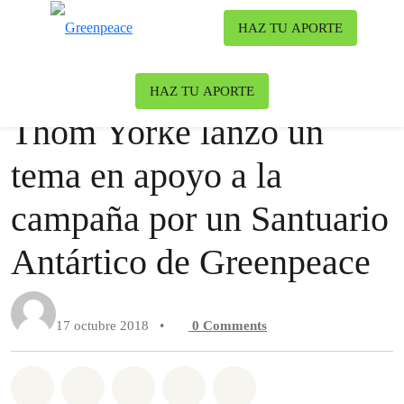
Ca
HAZ TU APORTE
Menú
Noticia
Océanos
HAZ TU APORTE
Thom Yorke lanzó un
tema en apoyo a la
campaña por un Santuario
Antártico de Greenpeace
17 octubre 2018
•
0
Comments
Share on Whatsapp
Share on Facebook
Share on Twitter
Share via Email
Share on Bluesky