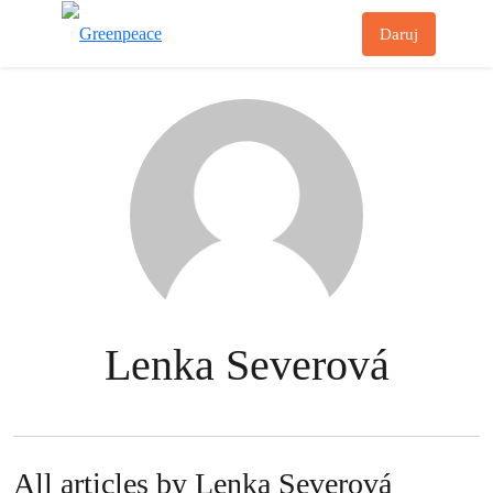
Př
Daruj
Menu
Lenka Severová
All articles by Lenka Severová