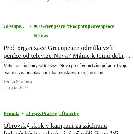
Greenpeac
O Greenpeace
PodporujiGreenpeace
e
O nás
Proč organizace Greenpeace odmítla vzít
peníze od televize Nova? Máme k tomu dobré
důvody
Velmi oceňujeme, že televize Nova prostřednictvím pořadu Tvoje
tvář má známý hlas pomáhá neziskovým organizacím.
Lenka Severová
31 října, 2020
Příroda
Lesy&Pralesy
Úspěchy
Obrovský skok v kampani za záchranu
Indonéských pralesů: lidé přiměli firmu Wilmar