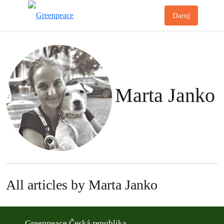
Př
Daruj
Menu
Marta Janko
All articles by Marta Janko
Greenpeace Česká republika