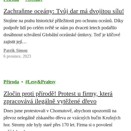
Zachraňme oceány: Tvůj dar má dvojitou sílu!
Stojíme na prahu historické příležitosti pro ochranu oceánů. Díky
podpoře lidí po celém světě se nám po dvaceti letech podařilo
dosáhnout schválení Globální oceánské úmluvy. Teď je klíčové
zajistit její…
Patrik Simon
6 prosince, 2023
Příroda
Lesy&Pralesy
Zločin proti přírodě! Protest u firmy, která
zpracovává ilegálně vytěžené dřevo
Dnes jsme protestovali v Chomutově, abychom upozornili na
převoz nelegálně získaného dřeva ze vzácných bučin Krušných
hor. Stromy zde byly staré přes 170 let. Firma si o povolení