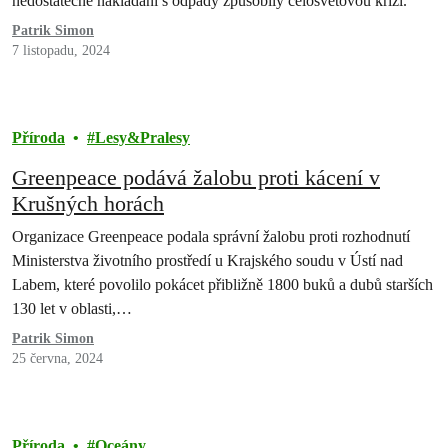
nedostatečné nakládání s odpady způsobily celosvětovou krizi.
Patrik Simon
7 listopadu, 2024
Příroda
Lesy&Pralesy
Greenpeace podává žalobu proti kácení v
Krušných horách
Organizace Greenpeace podala správní žalobu proti rozhodnutí
Ministerstva životního prostředí u Krajského soudu v Ústí nad
Labem, které povolilo pokácet přibližně 1800 buků a dubů starších
130 let v oblasti,…
Patrik Simon
25 června, 2024
Příroda
Oceány