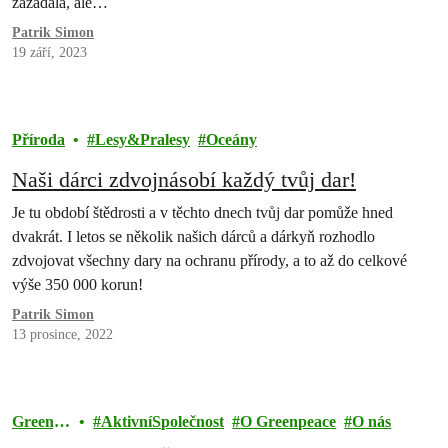
zažádala, ale…
Patrik Simon
19 září, 2023
Příroda
Lesy&Pralesy
Oceány
Naši dárci zdvojnásobí každý tvůj dar!
Je tu období štědrosti a v těchto dnech tvůj dar pomůže hned
dvakrát. I letos se několik našich dárců a dárkyň rozhodlo
zdvojovat všechny dary na ochranu přírody, a to až do celkové
výše 350 000 korun!
Patrik Simon
13 prosince, 2022
Greenpe
AktivníSpolečnost
O Greenpeace
O nás
ace