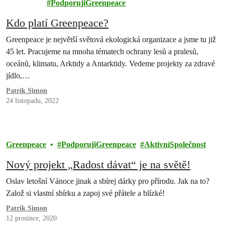
PodporujiGreenpeace
Kdo platí Greenpeace?
Greenpeace je největší světová ekologická organizace a jsme tu již
45 let. Pracujeme na mnoha tématech ochrany lesů a pralesů,
oceánů, klimatu, Arktidy a Antarktidy. Vedeme projekty za zdravé
jídlo,…
Patrik Simon
24 listopadu, 2022
Greenpeace
PodporujiGreenpeace
AktivníSpolečnost
Nový projekt „Radost dávat“ je na světě!
Oslav letošní Vánoce jinak a sbírej dárky pro přírodu. Jak na to?
Založ si vlastní sbírku a zapoj své přátele a blízké!
Patrik Simon
12 prosince, 2020