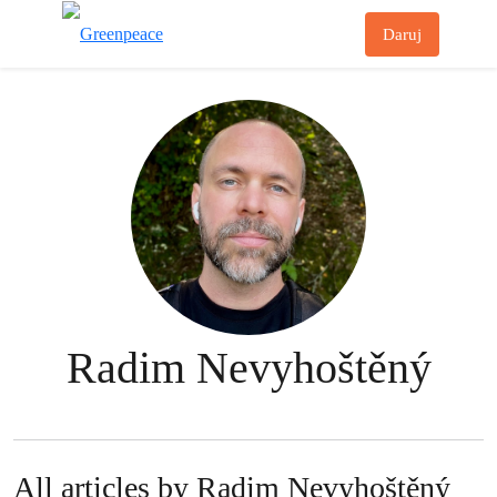
Př
Daruj
Menu
Radim Nevyhoštěný
All articles by Radim Nevyhoštěný