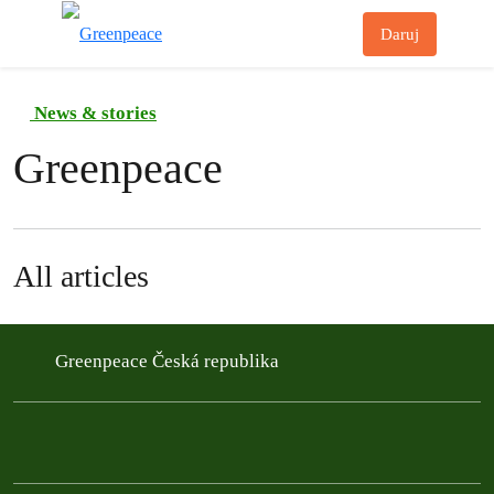
Př
Daruj
Menu
News & stories
Greenpeace
All articles
Greenpeace Česká republika