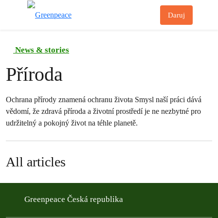
Př
Daruj
Menu
News & stories
Příroda
Ochrana přírody znamená ochranu života Smysl naší práci dává
vědomí, že zdravá příroda a životní prostředí je ne nezbytné pro
udržitelný a pokojný život na téhle planetě.
All articles
Greenpeace Česká republika