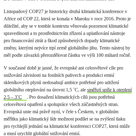
Listopadový COP27 je historicky druhá klimatická konference v
Africe od COP 22, která se konala v Maroku v roce 2016. Proto je
důležité, aby se v tomhle kontextu věnovala pozornost klimatické
spravedlnosti a to prostřednictvím zřízení a uplatňování nástroje
pro financování ztrát a škod způsobených dopady klimatické
změny, kterými nejvíce trpí země globálního jihu. Tento nástroj by
měl podle závazků přerozdělovat částku ve výši 100 miliard ročně.
V současné době je jasné, že evropské ani celosvětové cíle pro
snižování závislosti na fosilních palivech a produkci emisí
skleníkových plynů nedosahují ambice potřebné pro udržení
globálního oteplování na úrovni 1,5 ˚C, ale
směřují spíše k oteplení
2,5 – 3˚C
. Pro dosažení klimatických cílů jsou potřebná
celosvětová opatření a spolupráce všech zúčastněných stran.
Evropská unie má právě nyní, v čele s Českem, v globálním
měřítku jako klimatický lídr možnost podílet se na zvýšení tlaku
pro rychlejší jednání na klimatické konferenci COP27, která může
a musí urychlit globální snižování emisí.