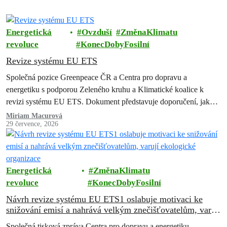
Energetická
Ovzduší
ZměnaKlimatu
revoluce
KonecDobyFosilní
Revize systému EU ETS
Společná pozice Greenpeace ČR a Centra pro dopravu a
energetiku s podporou Zeleného kruhu a Klimatické koalice k
revizi systému EU ETS. Dokument představuje doporučení, jak
zachovat a posílit systém…
Miriam Macurová
29 července, 2026
Energetická
ZměnaKlimatu
revoluce
KonecDobyFosilní
Návrh revize systému EU ETS1 oslabuje motivaci ke
snižování emisí a nahrává velkým znečišťovatelům, varují
ekologické organizace
Společná tisková zpráva Centra pro dopravu a energetiku,