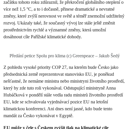
začátku tohoto roku zdůraznil, že překročení globálního oteplení o
více než 1,5 °C, a to i dočasně, přinese dramatické a nevratné
změny, které zvýší nerovnost ve světě a téměř znemožní udržitelný
rozvoj. Ukázaly také, že současný vývoj lze stále ještě změnit
prostřednictvím rychlé a významné změny, která umožní
dosáhnout cíle Pařížské klimatické dohody.
Předání petice Spolu pro klima (c) Greenpeace – Jakub Šedý
Z pohledu vysoké priority COP 27, na kterém bude Česko jako
předsednická země reprezentovat stanovisko EU, je poněkud
nešťastné, že nemáme ministra nebo ministryni životního prostředí,
který by zde tuto roli vykonával. Odstupující ministryně Anna
Hubáčková v pondělí stále vedla radu ministrů životního prostředí
EU, kde se schvalovala vyjednávací pozice EU na letošní
klimatickou konferenci. Ani dnes není jasné, kdo bude tento
mandát za Česko vykonávat v Egyptě.
EU může v čele s Českem zvýšit tlak na klimatické cíle