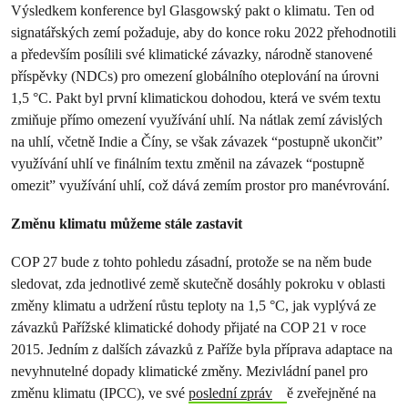
Výsledkem konference byl Glasgowský pakt o klimatu. Ten od
signatářských zemí požaduje, aby do konce roku 2022 přehodnotili
a především posílili své klimatické závazky, národně stanovené
příspěvky (NDCs) pro omezení globálního oteplování na úrovni
1,5 °C. Pakt byl první klimatickou dohodou, která ve svém textu
zmiňuje přímo omezení využívání uhlí. Na nátlak zemí závislých
na uhlí, včetně Indie a Číny, se však závazek “postupně ukončit”
využívání uhlí ve finálním textu změnil na závazek “postupně
omezit” využívání uhlí, což dává zemím prostor pro manévrování.
Změnu klimatu můžeme stále zastavit
COP 27 bude z tohto pohledu zásadní, protože se na něm bude
sledovat, zda jednotlivé země skutečně dosáhly pokroku v oblasti
změny klimatu a udržení růstu teploty na 1,5 °C, jak vyplývá ze
závazků Pařížské klimatické dohody přijaté na COP 21 v roce
2015. Jedním z dalších závazků z Paříže byla příprava adaptace na
nevyhnutelné dopady klimatické změny. Mezivládní panel pro
změnu klimatu (IPCC), ve své
poslední zpráv
ě zveřejněné na