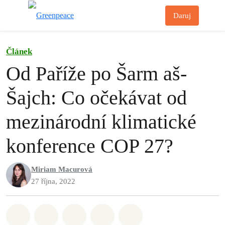
Př
Daruj
Menu
Článek
Od Paříže po Šarm aš-
Šajch: Co očekávat od
mezinárodní klimatické
konference COP 27?
Miriam Macurová
27 října, 2022
Sdílet na Whatsapp
Sdílet na Facebook
Sdílet na Twitter
Sdílet Email
Share on Bluesky