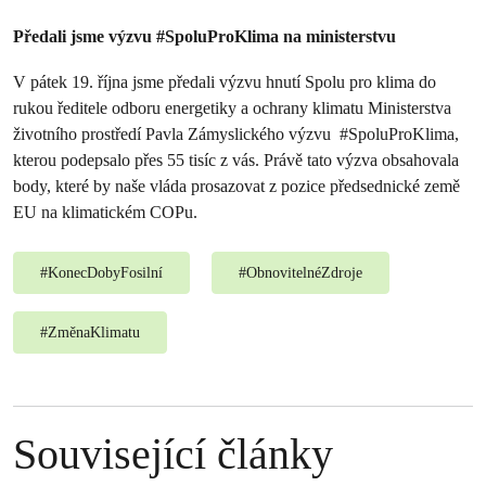
Předali jsme výzvu #SpoluProKlima na ministerstvu
V pátek 19. října jsme předali výzvu hnutí Spolu pro klima do
rukou ředitele odboru energetiky a ochrany klimatu Ministerstva
životního prostředí Pavla Zámyslického výzvu #SpoluProKlima,
kterou podepsalo přes 55 tisíc z vás. Právě tato výzva obsahovala
body, které by naše vláda prosazovat z pozice předsednické země
EU na klimatickém COPu.
#
KonecDobyFosilní
#
ObnovitelnéZdroje
#
ZměnaKlimatu
Související články