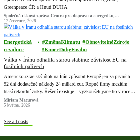
Greenpeace ČR a Hnutí DUHA
Společná tisková zpráva Centra pro dopravu a energetiku,
Greenpeace ČR a Hnutí DUHA
17 července, 2026
Energetická
ZměnaKlimatu
ObnovitelnéZdroje
revoluce
KonecDobyFosilní
Válka v Íránu odhalila starou slabinu: závislost EU na
fosilních palivech
Americko-izraelský útok na Írán způsobil Evropě jen za prvních
52 dní dodatečné náklady 24 miliard eur. Ropné firmy mezitím
hlásí rekordní zisky. Řešení existuje – vyzkoušeli jsme ho v roce
2022 a pokazili. Teď máme druhou…
Miriam Macurová
5 května, 2026
See all posts