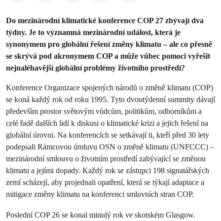
Do mezinárodní klimatické konference COP 27 zbývají dva
týdny. Je to významná mezinárodní událost, která je
synonymem pro globální řešení změny klimatu – ale co přesně
se skrývá pod akronymem COP a může vůbec pomoci vyřešit
nejnaléhavější globální problémy životního prostředí?
Konference Organizace spojených národů o změně klimatu (COP)
se koná každý rok od roku 1995. Tyto dvoutýdenní summity dávají
především prostor světovým vůdcům, politikům, odborníkům a
celé řadě dalších lidí k diskusi o klimatické krizi a jejich řešení na
globální úrovni. Na konferencích se setkávají ti, kteří před 30 lety
podepsali Rámcovou úmluvu OSN o změně klimatu (UNFCCC) –
mezinárodní smlouvu o životním prostředí zabývající se změnou
klimatu a jejími dopady. Každý rok se zástupci 198 signatářských
zemí scházejí, aby projednali opatření, která se týkají adaptace a
mitigace změny klimatu na konferenci smluvních stran COP.
Poslední COP 26 se konal minulý rok ve skotském Glasgow.