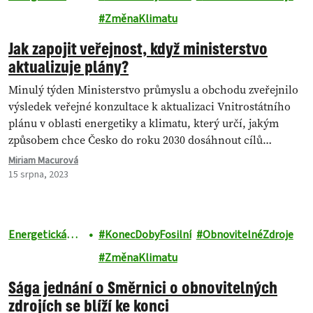
revoluce
ZměnaKlimatu
Jak zapojit veřejnost, když ministerstvo
aktualizuje plány?
Minulý týden Ministerstvo průmyslu a obchodu zveřejnilo
výsledek veřejné konzultace k aktualizaci Vnitrostátního
plánu v oblasti energetiky a klimatu, který určí, jakým
způsobem chce Česko do roku 2030 dosáhnout cílů…
Miriam Macurová
15 srpna, 2023
Energetická
KonecDobyFosilní
ObnovitelnéZdroje
revoluce
ZměnaKlimatu
Sága jednání o Směrnici o obnovitelných
zdrojích se blíží ke konci