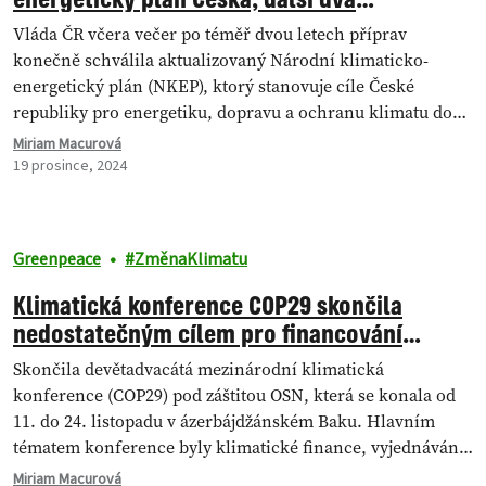
strategické dokumenty padají pod stůl
Vláda ČR včera večer po téměř dvou letech příprav
konečně schválila aktualizovaný Národní klimaticko-
energetický plán (NKEP), ktorý stanovuje cíle České
republiky pro energetiku, dopravu a ochranu klimatu do
roku 2030…
Miriam Macurová
19 prosince, 2024
Greenpeace
ZměnaKlimatu
Klimatická konference COP29 skončila
nedostatečným cílem pro financování
klimatických opatření. Co bude dál?
Skončila devětadvacátá mezinárodní klimatická
konference (COP29) pod záštitou OSN, která se konala od
11. do 24. listopadu v ázerbájdžánském Baku. Hlavním
tématem konference byly klimatické finance, vyjednávání
ale skončila minimální…
Miriam Macurová