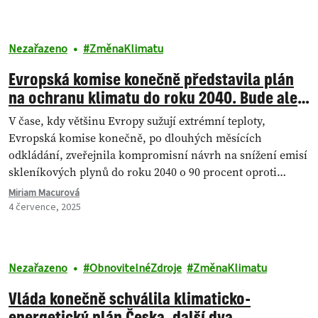
Nezařazeno
ZměnaKlimatu
Evropská komise konečně představila plán
na ochranu klimatu do roku 2040. Bude ale
stačit?
V čase, kdy většinu Evropy sužují extrémní teploty,
Evropská komise konečně, po dlouhých měsících
odkládání, zveřejnila kompromisní návrh na snížení emisí
skleníkových plynů do roku 2040 o 90 procent oproti…
Miriam Macurová
4 července, 2025
Nezařazeno
ObnovitelnéZdroje
ZměnaKlimatu
Vláda konečně schválila klimaticko-
energetický plán Česka, další dva