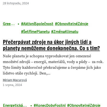
28 listopadu, 2024
Greenp
AktivníSpolečnost
ObnovitelnéZdroje
eace
ŠetřímePlanetu
ZměnaKlimatu
Přečerpávat zdroje na úkor jiných lidí a
planety nemůžeme donekonečna. Co s tím?
Naše planeta je schopna vyprodukovat jen omezené
množství zdrojů – energií, materiálů, vody a půdy – za rok.
Tyto limity každoročně překračujeme a čerpáme jich jako
lidstvo stále rychleji. Den,…
Miriam Macurová
1 srpna, 2024
Energetická
KonecDobyFosilní
ObnovitelnéZdroje