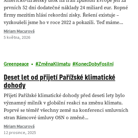
Americko-izraelský útok na Írán způsobil Evropě jen za
prvních 52 dní dodatečné náklady 24 miliard eur. Ropné
firmy mezitím hlásí rekordní zisky. Řešení existuje –
vyzkoušeli jsme ho v roce 2022 a pokazili. Teď máme
druhou…
Miriam Macurová
5 května, 2026
Greenpeace
ZměnaKlimatu
KonecDobyFosilní
Deset let od přijetí Pařížské klimatické
dohody
Přijetí Pařížské klimatické dohody před deseti lety bylo
významný milník v globální reakci na změnu klimatu.
Poprvé se téměř všechny země na konferenci smluvních
stran Rámcové úmluvy OSN o změně…
Miriam Macurová
12 prosince, 2025