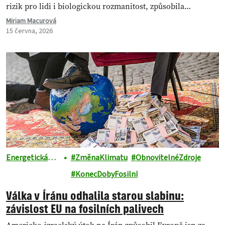
rizik pro lidi i biologickou rozmanitost, způsobila…
Miriam Macurová
15 června, 2026
Energetická
ZměnaKlimatu
ObnovitelnéZdroje
revoluce
KonecDobyFosilní
Válka v Íránu odhalila starou slabinu:
závislost EU na fosilních palivech