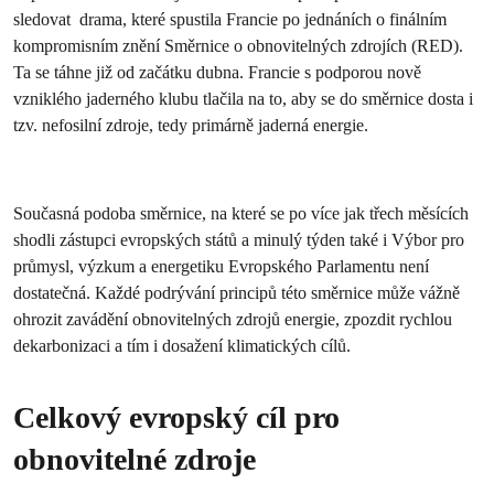
sledovat drama, které spustila Francie po jednáních o finálním
kompromisním znění Směrnice o obnovitelných zdrojích (RED).
Ta se táhne již od začátku dubna. Francie s podporou nově
vzniklého jaderného klubu tlačila na to, aby se do směrnice dosta i
tzv. nefosilní zdroje, tedy primárně jaderná energie.
Současná podoba směrnice, na které se po více jak třech měsících
shodli zástupci evropských států a minulý týden také i Výbor pro
průmysl, výzkum a energetiku Evropského Parlamentu není
dostatečná. Každé podrývání principů této směrnice může vážně
ohrozit zavádění obnovitelných zdrojů energie, zpozdit rychlou
dekarbonizaci a tím i dosažení klimatických cílů.
Celkový evropský cíl pro
obnovitelné zdroje