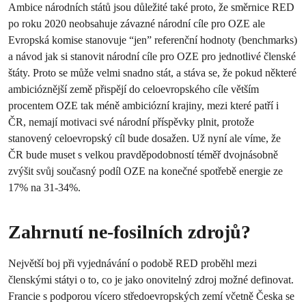
Ambice národních států jsou důležité také proto, že směrnice RED
po roku 2020 neobsahuje závazné národní cíle pro OZE ale
Evropská komise stanovuje “jen” referenční hodnoty (benchmarks)
a návod jak si stanovit národní cíle pro OZE pro jednotlivé členské
štáty. Proto se může velmi snadno stát, a stáva se, že pokud některé
ambicióznější země přispějí do celoevropského cíle větším
procentem OZE tak méně ambiciózní krajiny, mezi které patří i
ČR, nemají motivaci své národní příspěvky plnit, protože
stanovený celoevropský cíl bude dosažen. Už nyní ale víme, že
ČR bude muset s velkou pravděpodobností téměř dvojnásobně
zvýšit svůj současný podíl OZE na konečné spotřebě energie ze
17% na 31-34%.
Zahrnutí ne-fosilních zdrojů?
Největší boj při vyjednávání o podobě RED proběhl mezi
členskými státyi o to, co je jako onovitelný zdroj možné definovat.
Francie s podporou vícero středoevropských zemí včetně Česka se