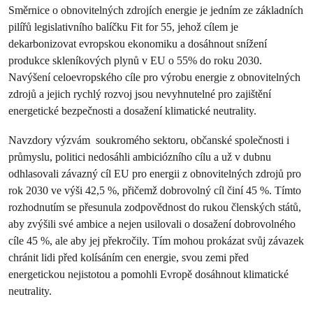
Směrnice o obnovitelných zdrojích energie je jedním ze základních
pilířů legislativního balíčku Fit for 55, jehož cílem je
dekarbonizovat evropskou ekonomiku a dosáhnout snížení
produkce skleníkových plynů v EU o 55% do roku 2030.
Navýšení celoevropského cíle pro výrobu energie z obnovitelných
zdrojů a jejich rychlý rozvoj jsou nevyhnutelné pro zajištění
energetické bezpečnosti a dosažení klimatické neutrality.
Navzdory výzvám soukromého sektoru, občanské společnosti i
průmyslu, politici nedosáhli ambiciózního cílu a už v dubnu
odhlasovali závazný cíl EU pro energii z obnovitelných zdrojů pro
rok 2030 ve výši 42,5 %, přičemž dobrovolný cíl činí 45 %. Tímto
rozhodnutím se přesunula zodpovědnost do rukou členských států,
aby zvýšili své ambice a nejen usilovali o dosažení dobrovolného
cíle 45 %, ale aby jej překročily. Tím mohou prokázat svůj závazek
chránit lidi před kolísáním cen energie, svou zemi před
energetickou nejistotou a pomohli Evropě dosáhnout klimatické
neutrality.