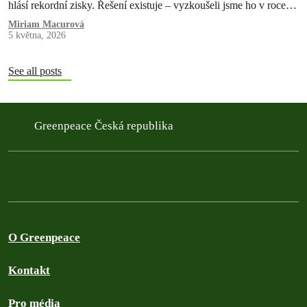
hlásí rekordní zisky. Řešení existuje – vyzkoušeli jsme ho v roce
2022 a pokazili. Teď máme druhou…
Miriam Macurová
5 května, 2026
See all posts
Greenpeace Česká republika
O Greenpeace
Kontakt
Pro média