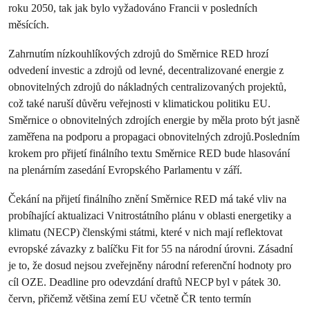
roku 2050, tak jak bylo vyžadováno Francii v posledních
měsících.
Zahrnutím nízkouhlíkových zdrojů do Směrnice RED hrozí
odvedení investic a zdrojů od levné, decentralizované energie z
obnovitelných zdrojů do nákladných centralizovaných projektů,
což také naruší důvěru veřejnosti v klimatickou politiku EU.
Směrnice o obnovitelných zdrojích energie by měla proto být jasně
zaměřena na podporu a propagaci obnovitelných zdrojů.Posledním
krokem pro přijetí finálního textu Směrnice RED bude hlasování
na plenárním zasedání Evropského Parlamentu v září.
Čekání na přijetí finálního znění Směrnice RED má také vliv na
probíhající aktualizaci Vnitrostátního plánu v oblasti energetiky a
klimatu (NECP) členskými státmi, které v nich mají reflektovat
evropské závazky z balíčku Fit for 55 na národní úrovni. Zásadní
je to, že dosud nejsou zveřejněny národní referenční hodnoty pro
cíl OZE. Deadline pro odevzdání draftů NECP byl v pátek 30.
červn, přičemž většina zemí EU včetně ČR tento termín