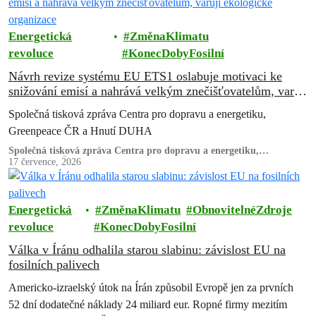
Energetická
ZměnaKlimatu
revoluce
KonecDobyFosilní
Návrh revize systému EU ETS1 oslabuje motivaci ke
snižování emisí a nahrává velkým znečišťovatelům, varují
ekologické organizace
Společná tisková zpráva Centra pro dopravu a energetiku,
Greenpeace ČR a Hnutí DUHA
Společná tisková zpráva Centra pro dopravu a energetiku,
Greenpeace ČR a Hnutí DUHA
17 července, 2026
Energetická
ZměnaKlimatu
ObnovitelnéZdroje
revoluce
KonecDobyFosilní
Válka v Íránu odhalila starou slabinu: závislost EU na
fosilních palivech
Americko-izraelský útok na Írán způsobil Evropě jen za prvních
52 dní dodatečné náklady 24 miliard eur. Ropné firmy mezitím