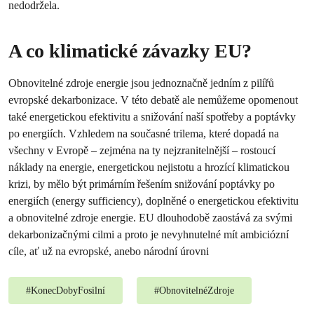
nedodržela.
A co klimatické závazky EU?
Obnovitelné zdroje energie jsou jednoznačně jedním z pilířů
evropské dekarbonizace. V této debatě ale nemůžeme opomenout
také energetickou efektivitu a snižování naší spotřeby a poptávky
po energiích. Vzhledem na současné trilema, které dopadá na
všechny v Evropě – zejména na ty nejzranitelnější – rostoucí
náklady na energie, energetickou nejistotu a hrozící klimatickou
krizi, by mělo být primárním řešením snižování poptávky po
energiích (energy sufficiency), doplněné o energetickou efektivitu
a obnovitelné zdroje energie. EU dlouhodobě zaostává za svými
dekarbonizačnými cilmi a proto je nevyhnutelné mít ambiciózní
cíle, ať už na evropské, anebo národní úrovni
#
KonecDobyFosilní
#
ObnovitelnéZdroje