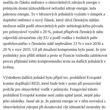
snažila do článku směrnice o obnovitelných zdrojoch energie v
průmyslu dostat nízkouhlíkové nefosilní zdroje energie, teda
jadernou energiu. To v březnových jednáních vyústilo v ústupek a
doplnění směrnice o nový článek, který dává členským státům
možnost snížit podíl obnovitelných paliv nebiologického původu
pro průmyslové využití o 20 %, pokud příspěvek členských státu
odpovídá závaznému cíly EU a podíl vodíku z fosilních paliv
spotřebovaného v členském státě nepřesáhne 23 % v roce 2030 a
20 % v roce 2035. Už při dosažení kompromisu bylo jasné, že tyto
podmínky jsou příliš striktní a proto se Francie rozhodla zablokovat
proces přijímání tohto kompromisního textu na dalších jednáních v
květnu.
Výsledkem dalších jednání bylo přijetí tzv. prohlášení Evropské
komise doplňující RED, které bude brát v potaz při posuzování
podcíle pro obnovitelný vodík v průmyslu. Fungování tohoto
prohlášení Evropské komise není zatím uplně jasné, stejně jako
jeho následky. Jasné ale je, že jaderná energie se v něm srovnává s
obnovitelnými zdrojmi při dosahování cíle klimatické neutrality do