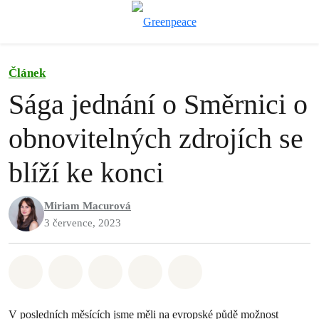
Př
Menu
Článek
Sága jednání o Směrnici o
obnovitelných zdrojích se
blíží ke konci
Miriam Macurová
3 července, 2023
Sdílet na Whatsapp
Sdílet na Facebook
Sdílet na Twitter
Sdílet Email
Share on Bluesky
V posledních měsících jsme měli na evropské půdě možnost