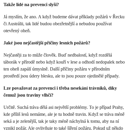
Takže lidé na prevenci slyší?
Já myslím, že ano. A když budeme dávat příklady požárů v Řecku
či Austrálii, tak lidé budou obezřetnější a nebudou používat
otevřený oheň.
Jaké jsou nejčastější příčiny lesních požárů?
Nejčastěji za to může člověk. Buď nedbalostí, když rozdělá
táborák v přírodě nebo když kouří v lese a odhodí nedopalek nebo
ten oheň zapálí úmyslně. Další příčiny požáru v přírodním
prostředí jsou údery blesku, ale to jsou pouze ojedinělé případy.
Lze považovat za prevenci i třeba nesekání trávníků, díky
čemuž jsou traviny vlhčí?
Určitě. Suchá tráva dělá asi největší problémy. To je případ Prahy,
kde příliš lesů nemáme, ale je tu hodně travin. Když se tráva méně
seká a je zelenější, tak je taky méně náchylná k tomu, aby na ní
vznikl požár. Ale ovlivňuje to také šíření požáru. Pokud už někdo