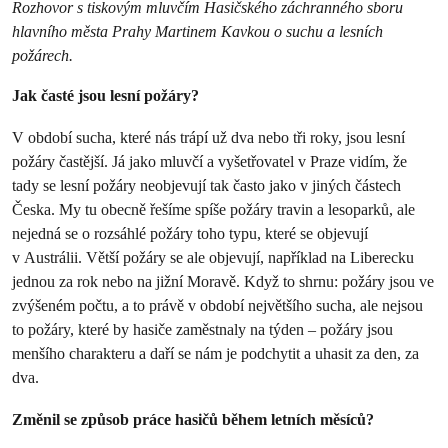
Rozhovor s tiskovým mluvčím Hasičského záchranného sboru
hlavního města Prahy Martinem Kavkou o suchu a lesních
požárech.
Jak časté jsou lesní požáry?
V období sucha, které nás trápí už dva nebo tři roky, jsou lesní
požáry častější. Já jako mluvčí a vyšetřovatel v Praze vidím, že
tady se lesní požáry neobjevují tak často jako v jiných částech
Česka. My tu obecně řešíme spíše požáry travin a lesoparků, ale
nejedná se o rozsáhlé požáry toho typu, které se objevují
v Austrálii. Větší požáry se ale objevují, například na Liberecku
jednou za rok nebo na jižní Moravě. Když to shrnu: požáry jsou ve
zvýšeném počtu, a to právě v období největšího sucha, ale nejsou
to požáry, které by hasiče zaměstnaly na týden – požáry jsou
menšího charakteru a daří se nám je podchytit a uhasit za den, za
dva.
Změnil se způsob práce hasičů během letních měsíců?