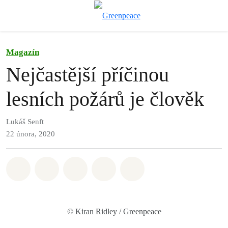
Př
Menu
Magazín
Nejčastější příčinou
lesních požárů je člověk
Lukáš Senft
22 února, 2020
Sdílet na Whatsapp
Sdílet na Facebook
Sdílet na Twitter
Sdílet Email
Share on Bluesky
© Kiran Ridley / Greenpeace