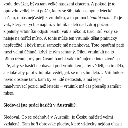
vodu dovážet, bývá tam velké nasazení cisteren. A pokud je to
opravdu velký lesní požár, který se šíří, tak nastupuje letecké
hašení, u nás nejčastěji z vrtulníku, a to pomocí
bambi vaku
. To je
vak, který se rychle naplní, vrtulník naletí nad zdroj požáru a
z paluby vrtulníku odjistí bambi vak a několik tisíc litrů vody se
naleje na hořící místo. A tohle může ten vrtulník dělat prakticky
nepřetržitě, i když musí samozřejmě natankovat. Toto opatření patří
mezi velmi účinné, když je tým sehraný. Piloti vrtulníků na to
přímo trénují, my používání bambi vaku trénujeme intenzivně na
jaře, aby se hasiči neobávali pod vrtulníkem, aby věděli, co to dělá,
ale také aby pilot vrtulníku věděl, jak se mu s tím létá… Vrtulník se
navíc dostane tam, kam by se lidé nedostali, a má lepší
manévrovací pozici než letadlo – vrtulník má čas přesněji zaměřit
místo.
Sledoval jste práci hasičů v Austrálii?
Sledoval. Co se odehrává v Austrálii, je Česku naštěstí velmi
vzdálené. Tam hoří obrovské plochy, které vždycky nejdou uhasit