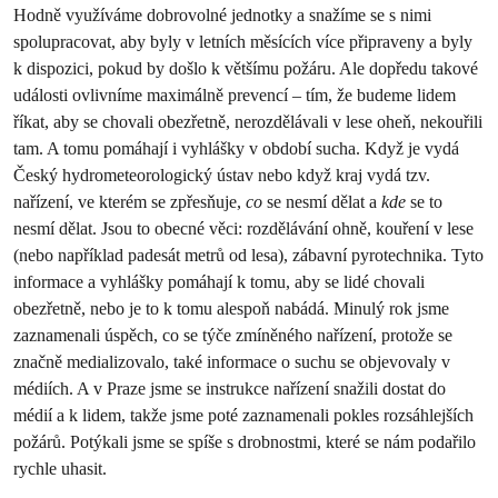
Hodně využíváme dobrovolné jednotky a snažíme se s nimi
spolupracovat, aby byly v letních měsících více připraveny a byly
k dispozici, pokud by došlo k většímu požáru. Ale dopředu takové
události ovlivníme maximálně prevencí – tím, že budeme lidem
říkat, aby se chovali obezřetně, nerozdělávali v lese oheň, nekouřili
tam. A tomu pomáhají i vyhlášky v období sucha. Když je vydá
Český hydrometeorologický ústav nebo když kraj vydá tzv.
nařízení, ve kterém se zpřesňuje,
co
se nesmí dělat a
kde
se to
nesmí dělat. Jsou to obecné věci: rozdělávání ohně, kouření v lese
(nebo například padesát metrů od lesa), zábavní pyrotechnika. Tyto
informace a vyhlášky pomáhají k tomu, aby se lidé chovali
obezřetně, nebo je to k tomu alespoň nabádá. Minulý rok jsme
zaznamenali úspěch, co se týče zmíněného nařízení, protože se
značně medializovalo, také informace o suchu se objevovaly v
médiích. A v Praze jsme se instrukce nařízení snažili dostat do
médií a k lidem, takže jsme poté zaznamenali pokles rozsáhlejších
požárů. Potýkali jsme se spíše s drobnostmi, které se nám podařilo
rychle uhasit.