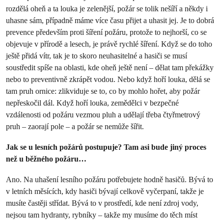
rozdělá oheň a ta louka je zelenější, požár se tolik nešíří a někdy i
uhasne sám, případně máme více času přijet a uhasit jej. Je to dobrá
prevence především proti šíření požáru, protože to nejhorší, co se
objevuje v přírodě a lesech, je právě rychlé šíření. Když se do toho
ještě přidá vítr, tak je to skoro neuhasitelné a hasiči se musí
soustředit spíše na oblasti, kde oheň ještě není – dělat tam překážky
nebo to preventivně zkrápět vodou. Nebo když hoří louka, dělá se
tam pruh ornice: zlikviduje se to, co by mohlo hořet, aby požár
nepřeskočil dál. Když hoří louka, zemědělci v bezpečné
vzdálenosti od požáru vezmou pluh a udělají třeba čtyřmetrový
pruh – zaorají pole – a požár se nemůže šířit.
Jak se u lesních požárů postupuje? Tam asi bude jiný proces
než u běžného požáru…
Ano. Na uhašení lesního požáru potřebujete hodně hasičů. Bývá to
v letních měsících, kdy hasiči bývají celkově vyčerpaní, takže je
musíte častěji střídat. Bývá to v prostředí, kde není zdroj vody,
nejsou tam hydranty, rybníky – takže my musíme do těch míst