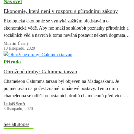
Náš svět
Ekonomie, která není v rozporu s přírodními zákony
Ekologická ekonomie se vymyká zažitým představám o
ekonomické vědě. Aby ne: snaží se skloubit poznatky přírodních a
sociálních věd a navrch k tomu neváhá postavit některá dogmata
dnešní mainstreamové ekonomie…
Martin Černý
10 listopadu, 2020
Příroda
Ohrožené druhy: Calumma tarzan
Chameleon Calumma tarzan byl objeven na Madagaskaru. Je
pojmenován na počest známé románové postavy. Tento druh
chameleona se odlišil od ostatních druhů chameleonů před více než
40 miliony lety (pro…
Lukáš Senft
5 listopadu, 2020
See all stories