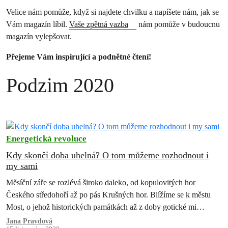
Velice nám pomůže, když si najdete chvilku a napíšete nám, jak se
Vám magazín líbil.
Vaše zpětná vazba
nám pomůže v budoucnu
magazín vylepšovat.
Přejeme Vám inspirující a podnětné čtení!
Podzim 2020
Energetická revoluce
Kdy skončí doba uhelná? O tom můžeme rozhodnout i
my sami
Měsíční záře se rozlévá široko daleko, od kopulovitých hor
Českého středohoří až po pás Krušných hor. Blížíme se k městu
Most, o jehož historických památkách až z doby gotické mi…
Jana Pravdová