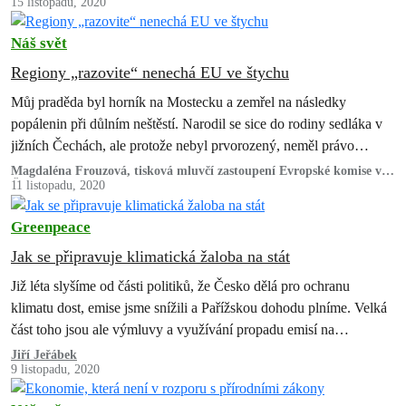
15 listopadu, 2020
Náš svět
Regiony „razovite“ nenechá EU ve štychu
Můj praděda byl horník na Mostecku a zemřel na následky
popálenin při důlním neštěstí. Narodil se sice do rodiny sedláka v
jižních Čechách, ale protože nebyl prvorozený, neměl právo
zdědit…
Magdaléna Frouzová, tisková mluvčí zastoupení Evropské komise v
ČR
11 listopadu, 2020
Greenpeace
Jak se připravuje klimatická žaloba na stát
Již léta slyšíme od části politiků, že Česko dělá pro ochranu
klimatu dost, emise jsme snížili a Pařížskou dohodu plníme. Velká
část toho jsou ale výmluvy a využívání propadu emisí na…
Jiří Jeřábek
9 listopadu, 2020