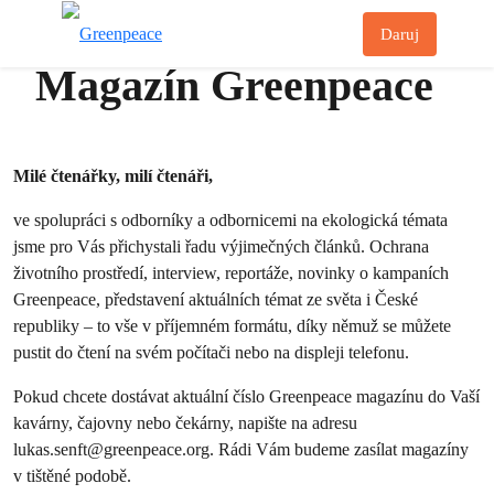
Př
Daruj
Menu
Magazín Greenpeace
Milé čtenářky, milí čtenáři,
ve spolupráci s odborníky a odbornicemi na ekologická témata
jsme pro Vás přichystali řadu výjimečných článků. Ochrana
životního prostředí, interview, reportáže, novinky o kampaních
Greenpeace, představení aktuálních témat ze světa i České
republiky – to vše v příjemném formátu, díky němuž se můžete
pustit do čtení na svém počítači nebo na displeji telefonu.
Pokud chcete dostávat aktuální číslo Greenpeace magazínu do Vaší
kavárny, čajovny nebo čekárny, napište na adresu
lukas.senft@greenpeace.org
. Rádi Vám budeme zasílat magazíny
v tištěné podobě.