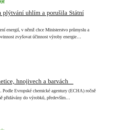
oje
 plýtvání uhlím a porušila Státní
ní energií, v němž chce Ministerstvo průmyslu a
ovinnost zvyšovat účinnost výroby energie…
metice, hnojivech a barvách
ů. Podle Evropské chemické agentury (ECHA) ročně
domě přidávány do výrobků, především…