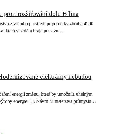
a proti rozšiřování dolu Bílina
erstvu životního prostředí připomínky zhruba 4500
vá, která v seriálu hraje postavu…
Modernizované elektrárny nebudou
daření energií změnu, která by umožnila uhelným
 výroby energie [1]. Návrh Ministerstva průmyslu…