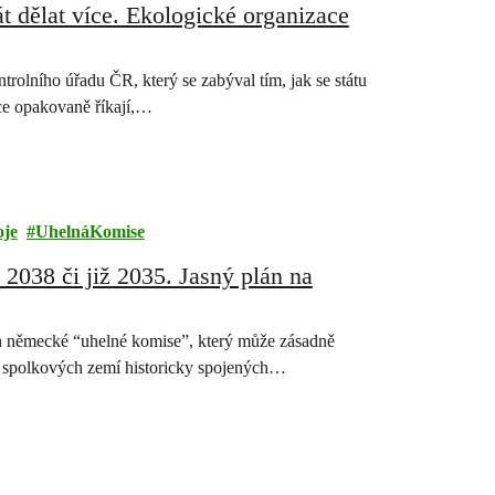
t dělat více. Ekologické organizace
olního úřadu ČR, který se zabýval tím, jak se státu
ace opakovaně říkají,…
oje
UhelnáKomise
2038 či již 2035. Jasný plán na
h německé “uhelné komise”, který může zásadně
ky spolkových zemí historicky spojených…