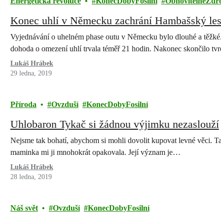
Energetická revoluce
KonecDobyFosilní
ObnovitelnéZdr
Konec uhlí v Německu zachrání Hambašský les 
Vyjednávání o uhelném phase outu v Německu bylo dlouhé a těžké. 
dohoda o omezení uhlí trvala téměř 21 hodin. Nakonec skončilo 
Lukáš Hrábek
29 ledna, 2019
Příroda
Ovzduší
KonecDobyFosilní
Uhlobaron Tykač si žádnou výjimku nezaslouží
Nejsme tak bohatí, abychom si mohli dovolit kupovat levné věci. Ta
maminka mi ji mnohokrát opakovala. Její význam je…
Lukáš Hrábek
28 ledna, 2019
Náš svět
Ovzduší
KonecDobyFosilní