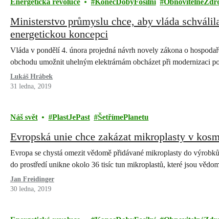
Energetická revoluce
KonecDobyFosilní
ObnovitelnéZdr
Ministerstvo průmyslu chce, aby vláda schválila
energetickou koncepci
Vláda v pondělí 4. února projedná návrh novely zákona o hospodaře
obchodu umožnit uhelným elektrárnám obcházet při modernizaci p
Lukáš Hrábek
31 ledna, 2019
Náš svět
PlastJePast
ŠetřímePlanetu
Evropská unie chce zakázat mikroplasty v kos
Evropa se chystá omezit vědomě přidávané mikroplasty do výrobk
do prostředí unikne okolo 36 tisíc tun mikroplastů, které jsou vě
Jan Freidinger
30 ledna, 2019