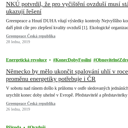
NKÚ potvrdil, že pro vyčištění ovzduší musí stá
ukazují řešení
Greenpeace a Hnutí DUHA vítají výsledky kontroly Nejvyššího kontr
daří plnit cíle pro zlepšení kvality ovzduší [1]. Ekologické organiz
Greenpeace Česká republika
28 ledna, 2019
Energetická revoluce
KonecDobyFosilní
ObnovitelnéZdr
Německo by mělo ukončit spalování uhlí v roce 
proměnu energetiky potřebuje i ČR
V sobotu nad ránem došlo k průlomu v ostře sledovaných jednáníc
urychlit konec doby uhelné v Evropě. Představitelé a představitel
Greenpeace Česká republika
26 ledna, 2019
Příroda
Ovzduší