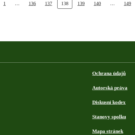
1
…
136
137
138
139
140
…
149
Ochrana údajů
Autorská práva
Diskusní kodex
Stanovy spolku
Mapa stránek