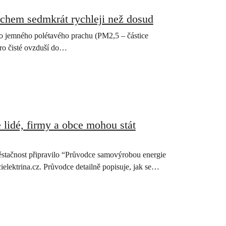
achem sedmkrát rychleji než dosud
ho jemného polétavého prachu (PM2,5 – částice
pro čisté ovzduší do…
lidé, firmy a obce mohou stát
běstačnost připravilo “Průvodce samovýrobou energie
elektrina.cz. Průvodce detailně popisuje, jak se…