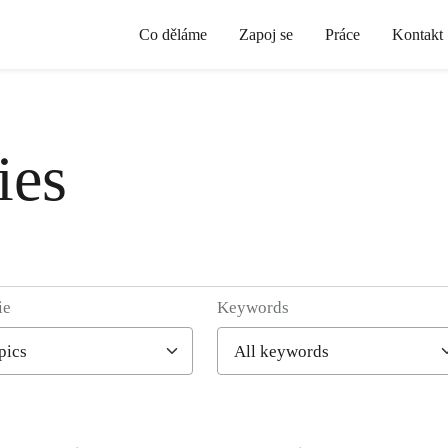
Co děláme
Zapoj se
Práce
Kontakt
ies
ie
Keywords