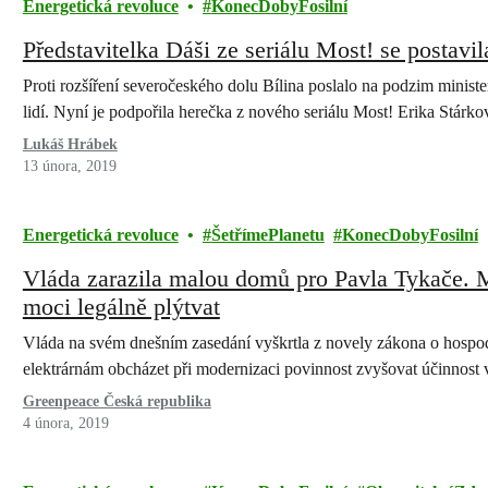
Energetická revoluce
KonecDobyFosilní
Představitelka Dáši ze seriálu Most! se postavil
Proti rozšíření severočeského dolu Bílina poslalo na podzim minist
lidí. Nyní je podpořila herečka z nového seriálu Most! Erika Stárko
Lukáš Hrábek
13 února, 2019
Energetická revoluce
ŠetřímePlanetu
KonecDobyFosilní
Vláda zarazila malou domů pro Pavla Tykače. 
moci legálně plýtvat
Vláda na svém dnešním zasedání vyškrtla z novely zákona o hospo
elektrárnám obcházet při modernizaci povinnost zvyšovat účinnost
Greenpeace Česká republika
4 února, 2019