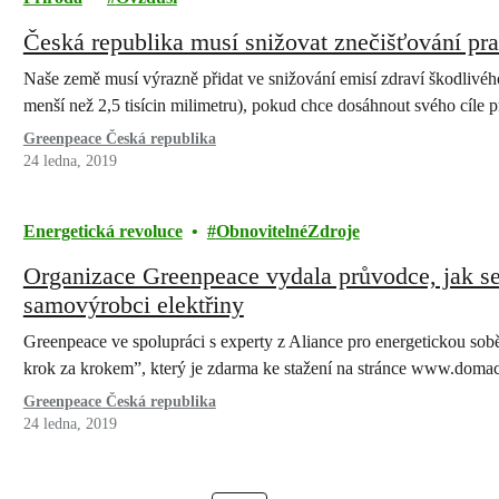
Česká republika musí snižovat znečišťování pr
Naše země musí výrazně přidat ve snižování emisí zdraví škodlivé
menší než 2,5 tisícin milimetru), pokud chce dosáhnout svého cíle 
Greenpeace Česká republika
24 ledna, 2019
Energetická revoluce
ObnovitelnéZdroje
Organizace Greenpeace vydala průvodce, jak se 
samovýrobci elektřiny
Greenpeace ve spolupráci s experty z Aliance pro energetickou so
krok za krokem”, který je zdarma ke stažení na stránce www.domaci
Greenpeace Česká republika
24 ledna, 2019